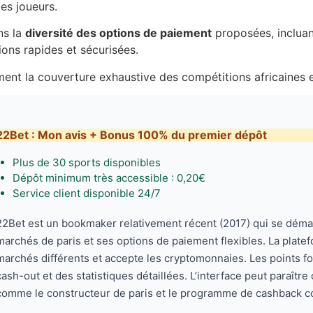
les joueurs.
ns la
diversité des options de paiement
proposées, inclua
ons rapides et sécurisées.
ment la couverture exhaustive des compétitions africaines e
22Bet : Mon avis + Bonus 100% du premier dépôt
Plus de 30 sports disponibles
Dépôt minimum très accessible : 0,20€
Service client disponible 24/7
22Bet est un bookmaker relativement récent (2017) qui se déma
marchés de paris et ses options de paiement flexibles. La plat
marchés différents et accepte les cryptomonnaies. Les points fort
cash-out et des statistiques détaillées. L’interface peut paraître
comme le constructeur de paris et le programme de cashback 