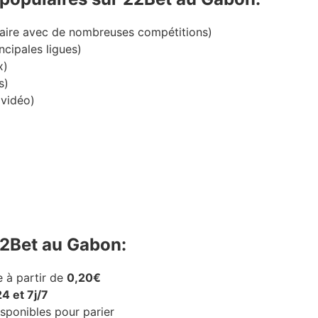
ulaire avec de nombreuses compétitions)
ncipales ligues)
x)
s)
 vidéo)
22Bet au Gabon:
 à partir de
0,20€
4 et 7j/7
isponibles pour parier