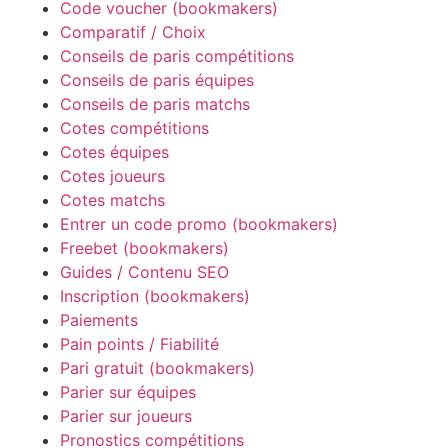
Code voucher (bookmakers)
Comparatif / Choix
Conseils de paris compétitions
Conseils de paris équipes
Conseils de paris matchs
Cotes compétitions
Cotes équipes
Cotes joueurs
Cotes matchs
Entrer un code promo (bookmakers)
Freebet (bookmakers)
Guides / Contenu SEO
Inscription (bookmakers)
Paiements
Pain points / Fiabilité
Pari gratuit (bookmakers)
Parier sur équipes
Parier sur joueurs
Pronostics compétitions