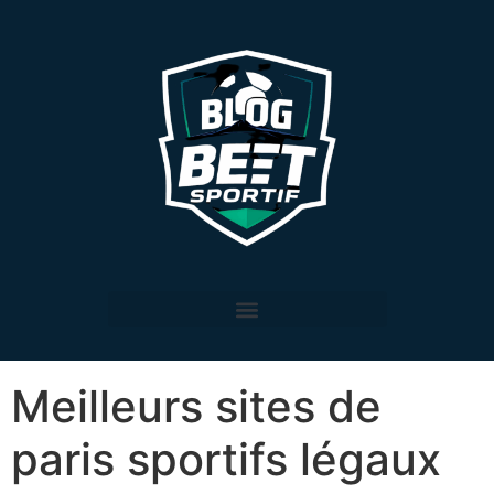
Meilleurs sites de
paris sportifs légaux