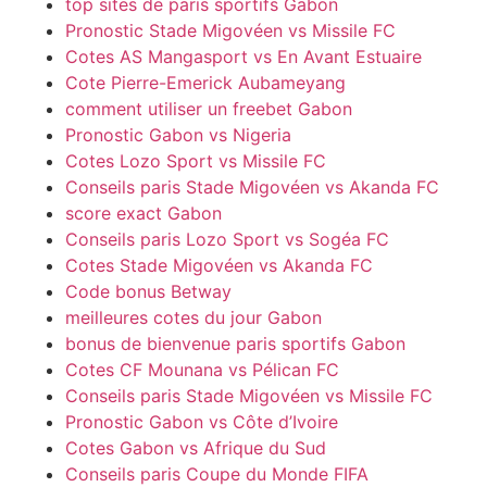
top sites de paris sportifs Gabon
Pronostic Stade Migovéen vs Missile FC
Cotes AS Mangasport vs En Avant Estuaire
Cote Pierre-Emerick Aubameyang
comment utiliser un freebet Gabon
Pronostic Gabon vs Nigeria
Cotes Lozo Sport vs Missile FC
Conseils paris Stade Migovéen vs Akanda FC
score exact Gabon
Conseils paris Lozo Sport vs Sogéa FC
Cotes Stade Migovéen vs Akanda FC
Code bonus Betway
meilleures cotes du jour Gabon
bonus de bienvenue paris sportifs Gabon
Cotes CF Mounana vs Pélican FC
Conseils paris Stade Migovéen vs Missile FC
Pronostic Gabon vs Côte d’Ivoire
Cotes Gabon vs Afrique du Sud
Conseils paris Coupe du Monde FIFA