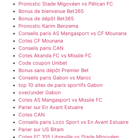
Pronostic Stade Migovéen vs Pélican FC
Bonus de bienvenue Bet365
Bonus de dépôt Bet365
Pronostic Karim Benzema
Conseils paris AS Mangasport vs CF Mounana
Cotes CF Mounana
Conseils paris CAN
Cotes Akanda FC vs Missile FC
Code coupon Unibet
Bonus sans dépôt Premier Bet
Conseils paris Gabon vs Maroc
top 10 sites de paris sportifs Gabon
over/under Gabon
Cotes AS Mangasport vs Missile FC
Parier sur En Avant Estuaire
Cotes CAN
Conseils paris Lozo Sport vs En Avant Estuaire
Parier sur US Bitam
Cotes FC 105 Libreville vs Stade Migovéen