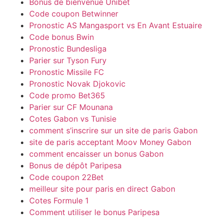
Bonus de bienvenue Unibet
Code coupon Betwinner
Pronostic AS Mangasport vs En Avant Estuaire
Code bonus Bwin
Pronostic Bundesliga
Parier sur Tyson Fury
Pronostic Missile FC
Pronostic Novak Djokovic
Code promo Bet365
Parier sur CF Mounana
Cotes Gabon vs Tunisie
comment s’inscrire sur un site de paris Gabon
site de paris acceptant Moov Money Gabon
comment encaisser un bonus Gabon
Bonus de dépôt Paripesa
Code coupon 22Bet
meilleur site pour paris en direct Gabon
Cotes Formule 1
Comment utiliser le bonus Paripesa