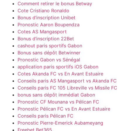
Comment retirer le bonus Betway
Cote Cristiano Ronaldo
Bonus d’inscription Unibet
Pronostic Aaron Boupendza
Cotes AS Mangasport
Bonus d’inscription 22Bet
cashout paris sportifs Gabon
Bonus sans dépôt Betwinner
Pronostic Gabon vs Sénégal
application paris sportifs iOS Gabon
Cotes Akanda FC vs En Avant Estuaire
Conseils paris AS Mangasport vs Akanda FC
Conseils paris FC 105 Libreville vs Missile FC
bonus sans dépôt immédiat Gabon
Pronostic CF Mounana vs Pélican FC
Pronostic Pélican FC vs En Avant Estuaire
Conseils paris Pélican FC
Pronostic Pierre-Emerick Aubameyang
Freebet Bet365