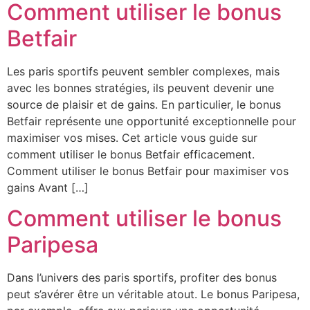
Comment utiliser le bonus
Betfair
Les paris sportifs peuvent sembler complexes, mais
avec les bonnes stratégies, ils peuvent devenir une
source de plaisir et de gains. En particulier, le bonus
Betfair représente une opportunité exceptionnelle pour
maximiser vos mises. Cet article vous guide sur
comment utiliser le bonus Betfair efficacement.
Comment utiliser le bonus Betfair pour maximiser vos
gains Avant […]
Comment utiliser le bonus
Paripesa
Dans l’univers des paris sportifs, profiter des bonus
peut s’avérer être un véritable atout. Le bonus Paripesa,