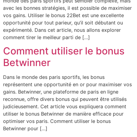
monde des paris sportifs peut sembler complexe, mais
avec les bonnes stratégies, il est possible de maximiser
vos gains. Utiliser le bonus 22Bet est une excellente
opportunité pour tout parieur, qu’il soit débutant ou
expérimenté. Dans cet article, nous allons explorer
comment tirer le meilleur parti de […]
Comment utiliser le bonus
Betwinner
Dans le monde des paris sportifs, les bonus
représentent une opportunité en or pour maximiser vos
gains. Betwinner, une plateforme de paris en ligne
reconnue, offre divers bonus qui peuvent être utilisés
judicieusement. Cet article vous expliquera comment
utiliser le bonus Betwinner de manière efficace pour
optimiser vos paris. Comment utiliser le bonus
Betwinner pour […]