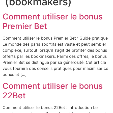
(bookmakers)
Comment utiliser le bonus
Premier Bet
Comment utiliser le bonus Premier Bet : Guide pratique
Le monde des paris sportifs est vaste et peut sembler
complexe, surtout lorsqu’il s’agit de profiter des bonus
offerts par les bookmakers. Parmi ces offres, le bonus
Premier Bet se distingue par sa générosité. Cet article
vous fournira des conseils pratiques pour maximiser ce
bonus et […]
Comment utiliser le bonus
22Bet
Comment utiliser le bonus 22Bet : Introduction Le