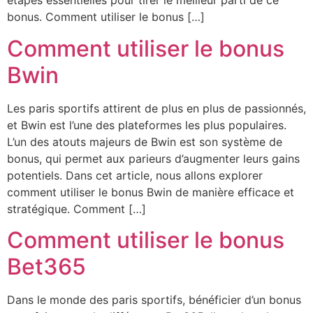
étapes essentielles pour tirer le meilleur parti de ce
bonus. Comment utiliser le bonus […]
Comment utiliser le bonus
Bwin
Les paris sportifs attirent de plus en plus de passionnés,
et Bwin est l’une des plateformes les plus populaires.
L’un des atouts majeurs de Bwin est son système de
bonus, qui permet aux parieurs d’augmenter leurs gains
potentiels. Dans cet article, nous allons explorer
comment utiliser le bonus Bwin de manière efficace et
stratégique. Comment […]
Comment utiliser le bonus
Bet365
Dans le monde des paris sportifs, bénéficier d’un bonus