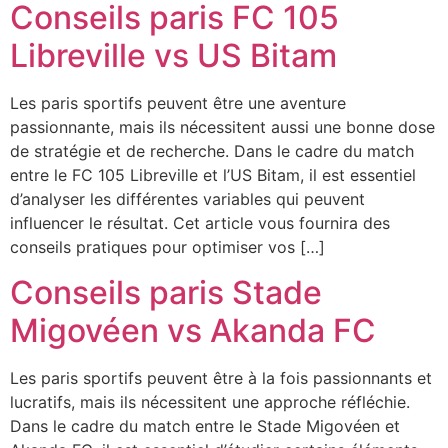
Conseils paris FC 105
Libreville vs US Bitam
Les paris sportifs peuvent être une aventure
passionnante, mais ils nécessitent aussi une bonne dose
de stratégie et de recherche. Dans le cadre du match
entre le FC 105 Libreville et l’US Bitam, il est essentiel
d’analyser les différentes variables qui peuvent
influencer le résultat. Cet article vous fournira des
conseils pratiques pour optimiser vos […]
Conseils paris Stade
Migovéen vs Akanda FC
Les paris sportifs peuvent être à la fois passionnants et
lucratifs, mais ils nécessitent une approche réfléchie.
Dans le cadre du match entre le Stade Migovéen et