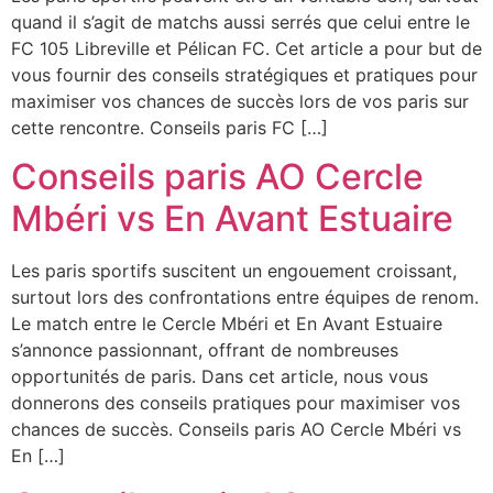
quand il s’agit de matchs aussi serrés que celui entre le
FC 105 Libreville et Pélican FC. Cet article a pour but de
vous fournir des conseils stratégiques et pratiques pour
maximiser vos chances de succès lors de vos paris sur
cette rencontre. Conseils paris FC […]
Conseils paris AO Cercle
Mbéri vs En Avant Estuaire
Les paris sportifs suscitent un engouement croissant,
surtout lors des confrontations entre équipes de renom.
Le match entre le Cercle Mbéri et En Avant Estuaire
s’annonce passionnant, offrant de nombreuses
opportunités de paris. Dans cet article, nous vous
donnerons des conseils pratiques pour maximiser vos
chances de succès. Conseils paris AO Cercle Mbéri vs
En […]