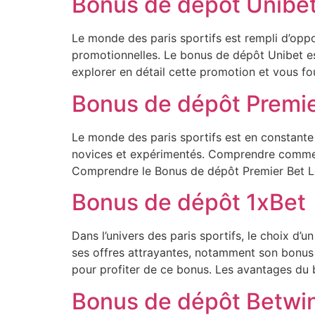
Bonus de dépôt Unibe
Le monde des paris sportifs est rempli d’oppor
promotionnelles. Le bonus de dépôt Unibet est
explorer en détail cette promotion et vous fo
Bonus de dépôt Premie
Le monde des paris sportifs est en constante 
novices et expérimentés. Comprendre comment 
Comprendre le Bonus de dépôt Premier Bet L
Bonus de dépôt 1xBet
Dans l’univers des paris sportifs, le choix d
ses offres attrayantes, notamment son bonus d
pour profiter de ce bonus. Les avantages du
Bonus de dépôt Betwi