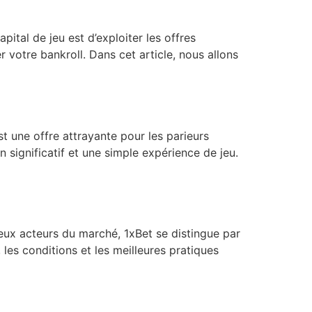
ital de jeu est d’exploiter les offres
votre bankroll. Dans cet article, nous allons
t une offre attrayante pour les parieurs
significatif et une simple expérience de jeu.
reux acteurs du marché, 1xBet se distingue par
les conditions et les meilleures pratiques