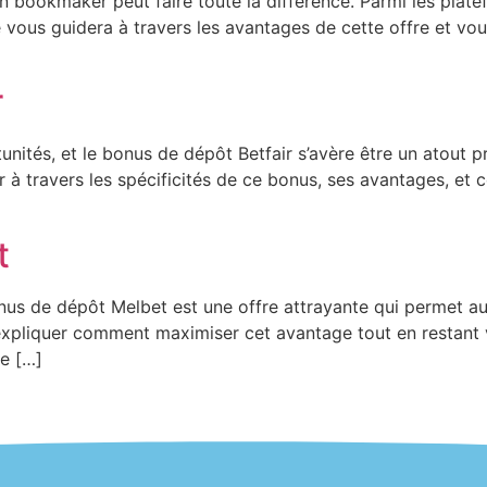
un bookmaker peut faire toute la différence. Parmi les plate
e vous guidera à travers les avantages de cette offre et vo
r
nités, et le bonus de dépôt Betfair s’avère être un atout p
r à travers les spécificités de ce bonus, ses avantages, et c
t
 de dépôt Melbet est une offre attrayante qui permet aux 
s expliquer comment maximiser cet avantage tout en restant 
e […]