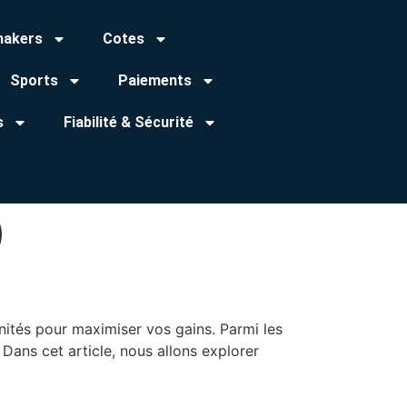
makers
Cotes
Sports
Paiements
s
Fiabilité & Sécurité
)
ités pour maximiser vos gains. Parmi les
ans cet article, nous allons explorer