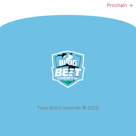
Prochain
→
Tous droits réservés
©
2025.