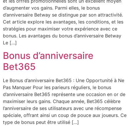
et les offres promotionnelles sont un excellent moyen
d’augmenter vos gains. Parmi elles, le bonus
d’anniversaire Betway se distingue par son attractivité.
Cet article explore les avantages, les conditions, et les
stratégies pour maximiser votre expérience avec ce
bonus. Les avantages du bonus d’anniversaire Betway
Le […]
Bonus d’anniversaire
Bet365
Le Bonus d’anniversaire Bet365 : Une Opportunité à Ne
Pas Manquer Pour les parieurs réguliers, le bonus
d’anniversaire Bet365 représente une occasion en or de
maximiser leurs gains. Chaque année, Bet365 célèbre
l’anniversaire de ses utilisateurs avec une récompense
spéciale, offrant ainsi un coup de pouce aux joueurs. Ce
type de bonus peut être utilisé […]