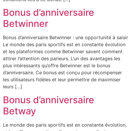
Bonus d’anniversaire
Betwinner
Bonus d’anniversaire Betwinner : une opportunité à saisir
Le monde des paris sportifs est en constante évolution
et les plateformes comme Betwinner savent comment
attirer l’attention des parieurs. L’un des avantages les
plus intéressants qu’offre Betwinner est le bonus
d’anniversaire. Ce bonus est conçu pour récompenser
les utilisateurs fidèles et leur permettre de maximiser
leurs […]
Bonus d’anniversaire
Betway
Le monde des paris sportifs est en constante évolution,