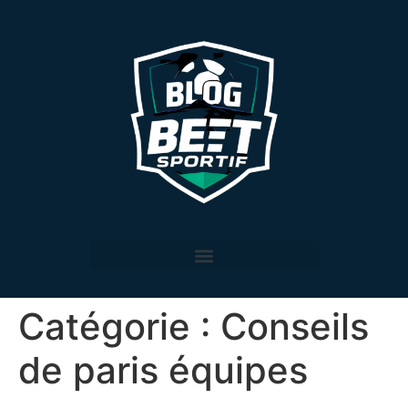
Catégorie :
Conseils
de paris équipes