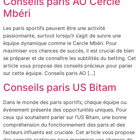
Conseils paris AO Cercle
Mbéri
Les paris sportifs peuvent être une activité
passionnante, surtout lorsqu’il s’agit de suivre une
équipe dynamique comme le Cercle Mbéri. Pour
maximiser vos chances de succès, il est crucial de bien
se préparer et de connaître les subtilités du betting. Cet
article vous propose des conseils précieux pour parier
sur cette équipe. Conseils paris AO […]
Conseils paris US Bitam
Dans le monde des paris sportifs, chaque équipe ou
événement présente des opportunités uniques. Pour
ceux qui souhaitent parier sur l’US Bitam, une bonne
compréhension du fonctionnement des paris et des
facteurs influents est cruciale. Cet article vous propose
des conseils pratiques pour maximiser vos chances de