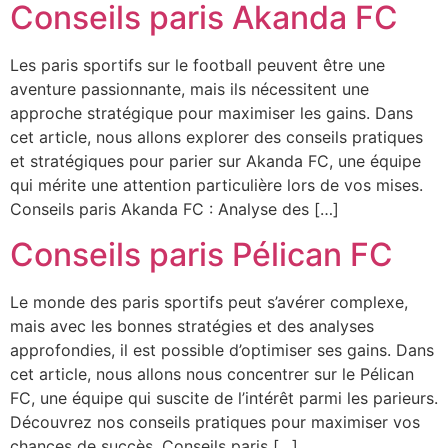
Conseils paris Akanda FC
Les paris sportifs sur le football peuvent être une
aventure passionnante, mais ils nécessitent une
approche stratégique pour maximiser les gains. Dans
cet article, nous allons explorer des conseils pratiques
et stratégiques pour parier sur Akanda FC, une équipe
qui mérite une attention particulière lors de vos mises.
Conseils paris Akanda FC : Analyse des […]
Conseils paris Pélican FC
Le monde des paris sportifs peut s’avérer complexe,
mais avec les bonnes stratégies et des analyses
approfondies, il est possible d’optimiser ses gains. Dans
cet article, nous allons nous concentrer sur le Pélican
FC, une équipe qui suscite de l’intérêt parmi les parieurs.
Découvrez nos conseils pratiques pour maximiser vos
chances de succès. Conseils paris […]