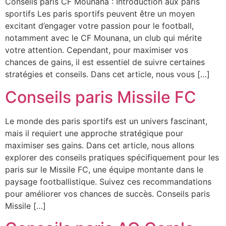
Conseils paris CF Mounana : Introduction aux paris
sportifs Les paris sportifs peuvent être un moyen
excitant d’engager votre passion pour le football,
notamment avec le CF Mounana, un club qui mérite
votre attention. Cependant, pour maximiser vos
chances de gains, il est essentiel de suivre certaines
stratégies et conseils. Dans cet article, nous vous […]
Conseils paris Missile FC
Le monde des paris sportifs est un univers fascinant,
mais il requiert une approche stratégique pour
maximiser ses gains. Dans cet article, nous allons
explorer des conseils pratiques spécifiquement pour les
paris sur le Missile FC, une équipe montante dans le
paysage footballistique. Suivez ces recommandations
pour améliorer vos chances de succès. Conseils paris
Missile […]