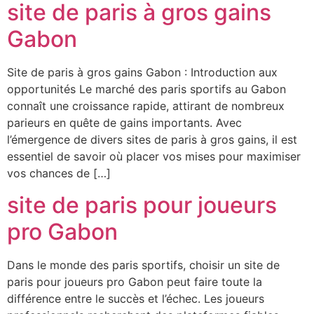
site de paris à gros gains
Gabon
Site de paris à gros gains Gabon : Introduction aux
opportunités Le marché des paris sportifs au Gabon
connaît une croissance rapide, attirant de nombreux
parieurs en quête de gains importants. Avec
l’émergence de divers sites de paris à gros gains, il est
essentiel de savoir où placer vos mises pour maximiser
vos chances de […]
site de paris pour joueurs
pro Gabon
Dans le monde des paris sportifs, choisir un site de
paris pour joueurs pro Gabon peut faire toute la
différence entre le succès et l’échec. Les joueurs