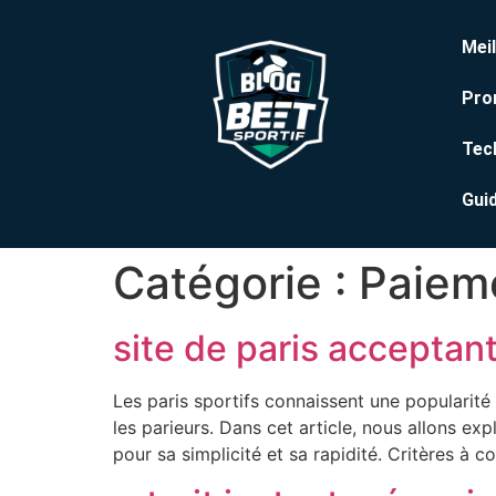
Meil
Pro
Tec
Gui
Catégorie :
Paiem
site de paris acceptan
Les paris sportifs connaissent une popularit
les parieurs. Dans cet article, nous allons e
pour sa simplicité et sa rapidité. Critères à c