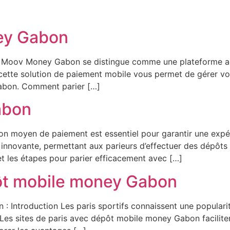
ey Gabon
 Moov Money Gabon se distingue comme une plateforme acc
ette solution de paiement mobile vous permet de gérer vos
abon. Comment parier […]
abon
bon moyen de paiement est essentiel pour garantir une expér
 innovante, permettant aux parieurs d’effectuer des dépôts
et les étapes pour parier efficacement avec […]
pôt mobile money Gabon
: Introduction Les paris sportifs connaissent une populari
Les sites de paris avec dépôt mobile money Gabon facilitent