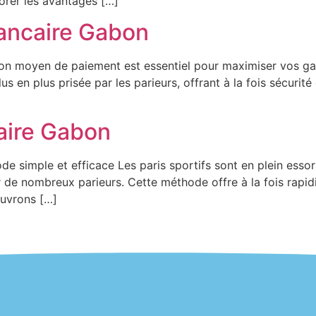
lorer les avantages […]
bancaire Gabon
 bon moyen de paiement est essentiel pour maximiser vos gai
en plus prisée par les parieurs, offrant à la fois sécurité e
aire Gabon
e simple et efficace Les paris sportifs sont en plein esso
de nombreux parieurs. Cette méthode offre à la fois rapidit
ouvrons […]