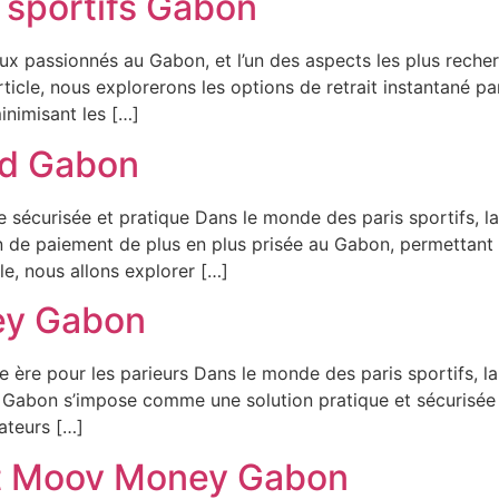
s sportifs Gabon
x passionnés au Gabon, et l’un des aspects les plus recherch
rticle, nous explorerons les options de retrait instantané pa
inimisant les […]
rd Gabon
écurisée et pratique Dans le monde des paris sportifs, la s
n de paiement de plus en plus prisée au Gabon, permettant 
e, nous allons explorer […]
ney Gabon
 ère pour les parieurs Dans le monde des paris sportifs, l
y Gabon s’impose comme une solution pratique et sécurisée 
ateurs […]
nt Moov Money Gabon