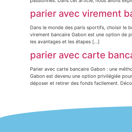
passionnés. Dans cet article, nous allons exp
parier avec virement 
Dans le monde des paris sportifs, choisir le
virement bancaire Gabon est une option de plus 
les avantages et les étapes […]
parier avec carte banc
Parier avec carte bancaire Gabon : une méthod
Gabon est devenu une option privilégiée pour 
déposer et retirer des fonds facilement. Déc