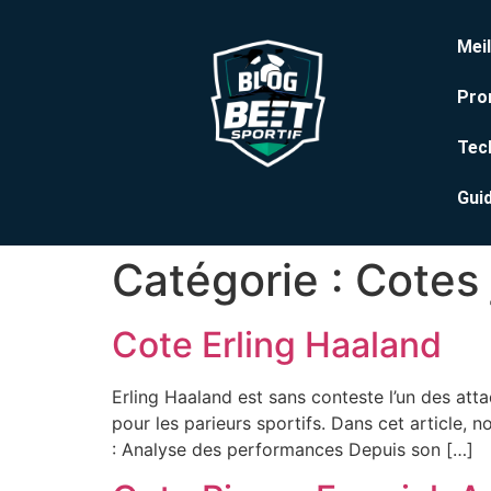
Meil
Pro
Tec
Gui
Catégorie :
Cotes 
Cote Erling Haaland
Erling Haaland est sans conteste l’un des atta
pour les parieurs sportifs. Dans cet article, 
: Analyse des performances Depuis son […]