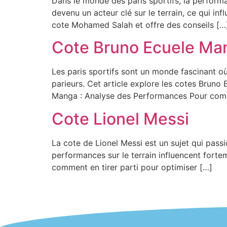
Dans le monde des paris sportifs, la performa
devenu un acteur clé sur le terrain, ce qui in
cote Mohamed Salah et offre des conseils […
Cote Bruno Ecuele Ma
Les paris sportifs sont un monde fascinant où 
parieurs. Cet article explore les cotes Bruno
Manga : Analyse des Performances Pour com
Cote Lionel Messi
La cote de Lionel Messi est un sujet qui passi
performances sur le terrain influencent forte
comment en tirer parti pour optimiser […]