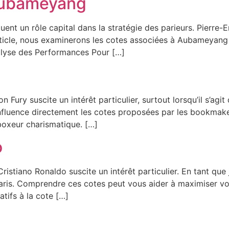
Aubameyang
ouent un rôle capital dans la stratégie des parieurs. Pierr
 article, nous examinerons les cotes associées à Aubameyan
alyse des Performances Pour […]
n Fury suscite un intérêt particulier, surtout lorsqu’il s’ag
influence directement les cotes proposées par les bookmaker
boxeur charismatique. […]
o
Cristiano Ronaldo suscite un intérêt particulier. En tant q
aris. Comprendre ces cotes peut vous aider à maximiser vo
atifs à la cote […]