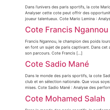
Dans l’univers des paris sportifs, la cote Mar
Analyser cette cote peut offrir des opportun
joueur talentueux. Cote Mario Lemina : Anal
Cote Francis Ngannou
Francis Ngannou, le champion des poids lourds 
en font un sujet de paris captivant. Dans cet 
son parcours. Cote Francis […]
Cote Sadio Mané
Dans le monde des paris sportifs, la cote Sa
club et en sélection nationale. Que vous soye
mises. Cote Sadio Mané : Analyse des perfo
Cote Mohamed Salah