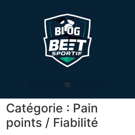
Catégorie :
Pain
points / Fiabilité