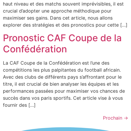
haut niveau et des matchs souvent imprévisibles, il est
crucial d’adopter une approche méthodique pour
maximiser ses gains. Dans cet article, nous allons
explorer des stratégies et des pronostics pour cette […]
Pronostic CAF Coupe de la
Confédération
La CAF Coupe de la Confédération est l’une des
compétitions les plus palpitantes du football africain.
Avec des clubs de différents pays s’affrontant pour le
titre, il est crucial de bien analyser les équipes et les
performances passées pour maximiser vos chances de
succès dans vos paris sportifs. Cet article vise à vous
fournir des […]
Prochain
→