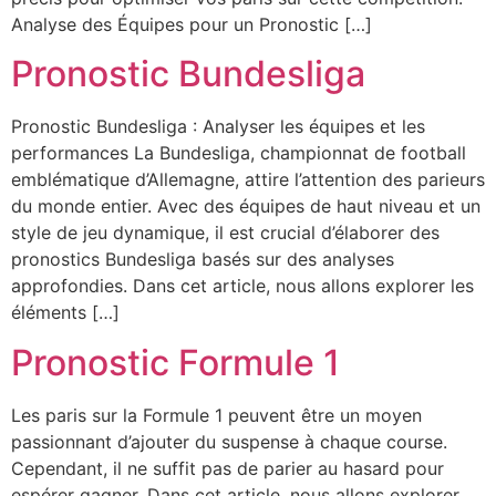
Analyse des Équipes pour un Pronostic […]
Pronostic Bundesliga
Pronostic Bundesliga : Analyser les équipes et les
performances La Bundesliga, championnat de football
emblématique d’Allemagne, attire l’attention des parieurs
du monde entier. Avec des équipes de haut niveau et un
style de jeu dynamique, il est crucial d’élaborer des
pronostics Bundesliga basés sur des analyses
approfondies. Dans cet article, nous allons explorer les
éléments […]
Pronostic Formule 1
Les paris sur la Formule 1 peuvent être un moyen
passionnant d’ajouter du suspense à chaque course.
Cependant, il ne suffit pas de parier au hasard pour
espérer gagner. Dans cet article, nous allons explorer