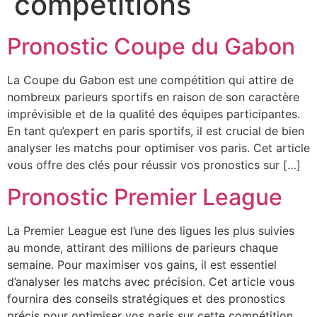
compétitions
Pronostic Coupe du Gabon
La Coupe du Gabon est une compétition qui attire de
nombreux parieurs sportifs en raison de son caractère
imprévisible et de la qualité des équipes participantes.
En tant qu’expert en paris sportifs, il est crucial de bien
analyser les matchs pour optimiser vos paris. Cet article
vous offre des clés pour réussir vos pronostics sur […]
Pronostic Premier League
La Premier League est l’une des ligues les plus suivies
au monde, attirant des millions de parieurs chaque
semaine. Pour maximiser vos gains, il est essentiel
d’analyser les matchs avec précision. Cet article vous
fournira des conseils stratégiques et des pronostics
précis pour optimiser vos paris sur cette compétition.