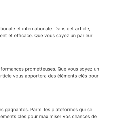
nale et internationale. Dans cet article,
nent et efficace. Que vous soyez un parieur
s performances prometteuses. Que vous soyez un
article vous apportera des éléments clés pour
es gagnantes. Parmi les plateformes qui se
 éléments clés pour maximiser vos chances de