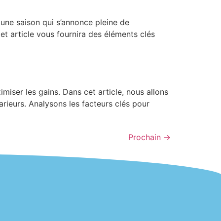
une saison qui s’annonce pleine de
et article vous fournira des éléments clés
iser les gains. Dans cet article, nous allons
arieurs. Analysons les facteurs clés pour
Prochain
→