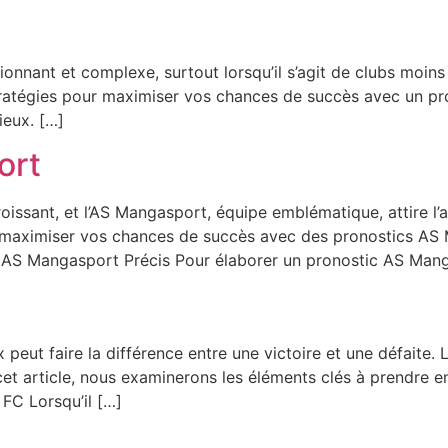
sionnant et complexe, surtout lorsqu’il s’agit de clubs moi
s stratégies pour maximiser vos chances de succès avec un p
ieux. […]
ort
issant, et l’AS Mangasport, équipe emblématique, attire l’a
ur maximiser vos chances de succès avec des pronostics AS M
 AS Mangasport Précis Pour élaborer un pronostic AS Man
x peut faire la différence entre une victoire et une défaite.
cet article, nous examinerons les éléments clés à prendre
FC Lorsqu’il […]