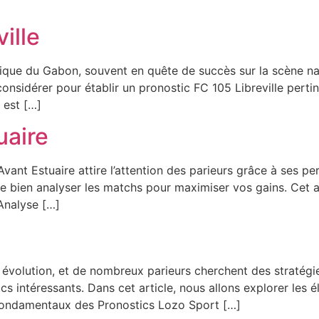
ille
que du Gabon, souvent en quête de succès sur la scène natio
considérer pour établir un pronostic FC 105 Libreville perti
 est […]
uaire
En Avant Estuaire attire l’attention des parieurs grâce à se
 de bien analyser les matchs pour maximiser vos gains. Cet 
 Analyse […]
 évolution, et de nombreux parieurs cherchent des stratégi
s intéressants. Dans cet article, nous allons explorer les
 Fondamentaux des Pronostics Lozo Sport […]