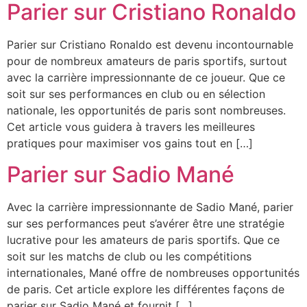
Parier sur Cristiano Ronaldo
Parier sur Cristiano Ronaldo est devenu incontournable
pour de nombreux amateurs de paris sportifs, surtout
avec la carrière impressionnante de ce joueur. Que ce
soit sur ses performances en club ou en sélection
nationale, les opportunités de paris sont nombreuses.
Cet article vous guidera à travers les meilleures
pratiques pour maximiser vos gains tout en […]
Parier sur Sadio Mané
Avec la carrière impressionnante de Sadio Mané, parier
sur ses performances peut s’avérer être une stratégie
lucrative pour les amateurs de paris sportifs. Que ce
soit sur les matchs de club ou les compétitions
internationales, Mané offre de nombreuses opportunités
de paris. Cet article explore les différentes façons de
parier sur Sadio Mané et fournit […]