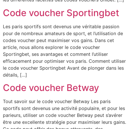
Code voucher Sportingbet
Les paris sportifs sont devenus une véritable passion
pour de nombreux amateurs de sport, et l’utilisation de
codes voucher peut maximiser vos gains. Dans cet
article, nous allons explorer le code voucher
Sportingbet, ses avantages et comment l’utiliser
efficacement pour optimiser vos paris. Comment utiliser
le code voucher Sportingbet Avant de plonger dans les
détails, […]
Code voucher Betway
Tout savoir sur le code voucher Betway Les paris
sportifs sont devenus une activité populaire, et pour les
parieurs, utiliser un code voucher Betway peut s’avérer
être une excellente stratégie pour maximiser leurs gains.