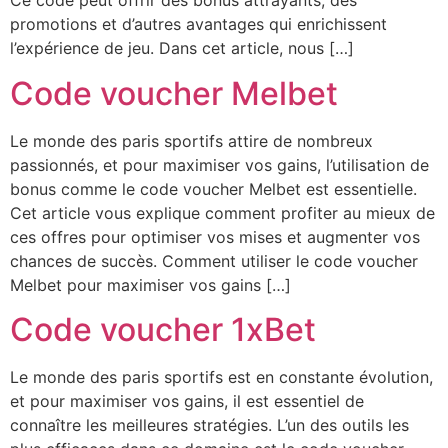
Ce code peut offrir des bonus attrayants, des
promotions et d’autres avantages qui enrichissent
l’expérience de jeu. Dans cet article, nous […]
Code voucher Melbet
Le monde des paris sportifs attire de nombreux
passionnés, et pour maximiser vos gains, l’utilisation de
bonus comme le code voucher Melbet est essentielle.
Cet article vous explique comment profiter au mieux de
ces offres pour optimiser vos mises et augmenter vos
chances de succès. Comment utiliser le code voucher
Melbet pour maximiser vos gains […]
Code voucher 1xBet
Le monde des paris sportifs est en constante évolution,
et pour maximiser vos gains, il est essentiel de
connaître les meilleures stratégies. L’un des outils les