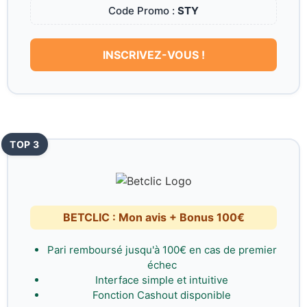
Code Promo :
STY
INSCRIVEZ-VOUS !
TOP 3
BETCLIC : Mon avis + Bonus 100€
Pari remboursé jusqu'à 100€ en cas de premier
échec
Interface simple et intuitive
Fonction Cashout disponible