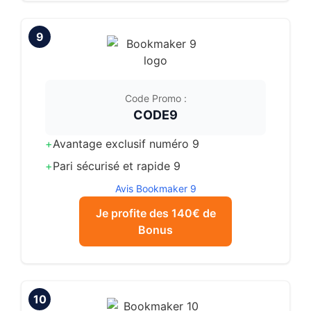
9
Code Promo :
CODE9
+
Avantage exclusif numéro 9
+
Pari sécurisé et rapide 9
Avis Bookmaker 9
Je profite des 140€ de
Bonus
10