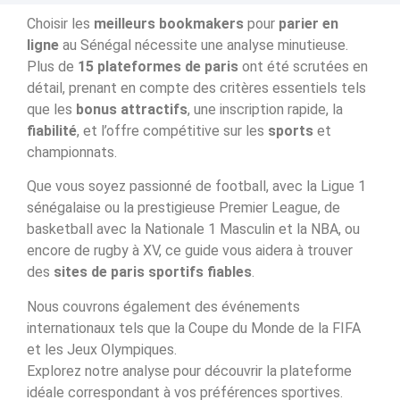
Choisir les
meilleurs bookmakers
pour
parier en
ligne
au Sénégal nécessite une analyse minutieuse.
Plus de
15 plateformes de paris
ont été scrutées en
détail, prenant en compte des critères essentiels tels
que les
bonus attractifs
, une inscription rapide, la
fiabilité
, et l’offre compétitive sur les
sports
et
championnats.
Que vous soyez passionné de football, avec la Ligue 1
sénégalaise ou la prestigieuse Premier League, de
basketball avec la Nationale 1 Masculin et la NBA, ou
encore de rugby à XV, ce guide vous aidera à trouver
des
sites de paris sportifs fiables
.
Nous couvrons également des événements
internationaux tels que la Coupe du Monde de la FIFA
et les Jeux Olympiques.
Explorez notre analyse pour découvrir la plateforme
idéale correspondant à vos préférences sportives.