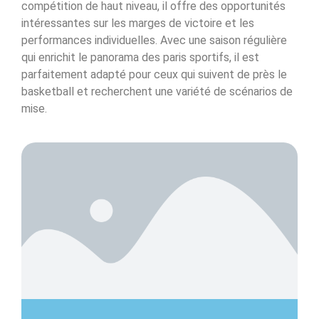
compétition de haut niveau, il offre des opportunités
intéressantes sur les marges de victoire et les
performances individuelles. Avec une saison régulière
qui enrichit le panorama des paris sportifs, il est
parfaitement adapté pour ceux qui suivent de près le
basketball et recherchent une variété de scénarios de
mise.