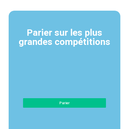
Parier sur les plus
grandes compétitions
Ligue des Champions de
l'UEFA
Parier