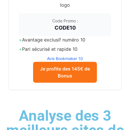
Code Promo :
CODE10
+
Avantage exclusif numéro 10
+
Pari sécurisé et rapide 10
Avis Bookmaker 10
Je profite des 145€ de
Bonus
Analyse des 3