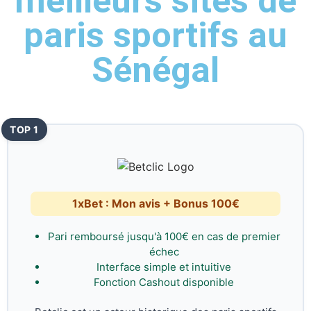
meilleurs sites de
paris sportifs au
Sénégal
TOP 1
1xBet : Mon avis + Bonus 100€
Pari remboursé jusqu'à 100€ en cas de premier
échec
Interface simple et intuitive
Fonction Cashout disponible