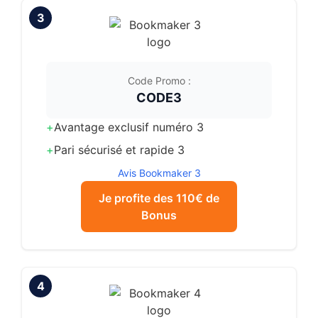
3
Code Promo :
CODE3
+
Avantage exclusif numéro 3
+
Pari sécurisé et rapide 3
Avis Bookmaker 3
Je profite des 110€ de
Bonus
4