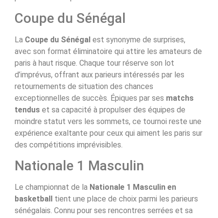
Coupe du Sénégal
La
Coupe du Sénégal
est synonyme de surprises,
avec son format éliminatoire qui attire les amateurs de
paris à haut risque. Chaque tour réserve son lot
d’imprévus, offrant aux parieurs intéressés par les
retournements de situation des chances
exceptionnelles de succès. Épiques par ses
matchs
tendus
et sa capacité à propulser des équipes de
moindre statut vers les sommets, ce tournoi reste une
expérience exaltante pour ceux qui aiment les paris sur
des compétitions imprévisibles.
Nationale 1 Masculin
Le championnat de la
Nationale 1 Masculin en
basketball
tient une place de choix parmi les parieurs
sénégalais. Connu pour ses rencontres serrées et sa