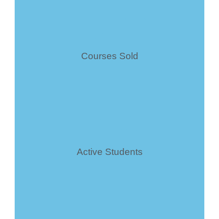
+
500
Courses Sold
+
750
Active Students