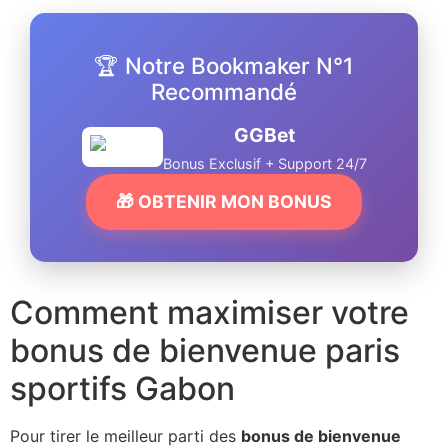
🏆 Notre Bookmaker N°1
Recommandé
GGBet
Bonus Exclusif + Support 24/7
🎁 OBTENIR MON BONUS
Comment maximiser votre
bonus de bienvenue paris
sportifs Gabon
Pour tirer le meilleur parti des
bonus de bienvenue