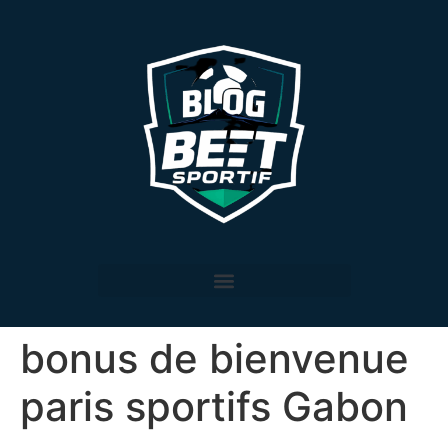
bonus de bienvenue
paris sportifs Gabon