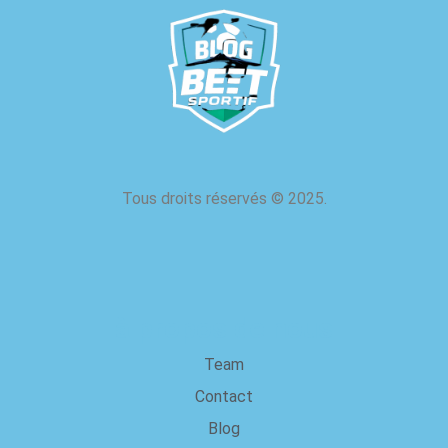
Tous droits réservés
©
2025.
à propos de nous
Team
Contact
Blog