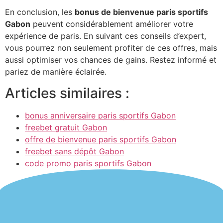
En conclusion, les
bonus de bienvenue paris sportifs
Gabon
peuvent considérablement améliorer votre
expérience de paris. En suivant ces conseils d’expert,
vous pourrez non seulement profiter de ces offres, mais
aussi optimiser vos chances de gains. Restez informé et
pariez de manière éclairée.
Articles similaires :
bonus anniversaire paris sportifs Gabon
freebet gratuit Gabon
offre de bienvenue paris sportifs Gabon
freebet sans dépôt Gabon
code promo paris sportifs Gabon