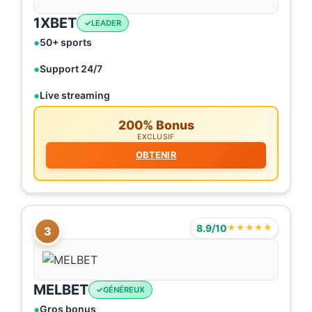
1XBET
LEADER
50+ sports
Support 24/7
Live streaming
200% Bonus
EXCLUSIF
OBTENIR
8.9/10
★★★★★
3
MELBET
GÉNÉREUX
Gros bonus