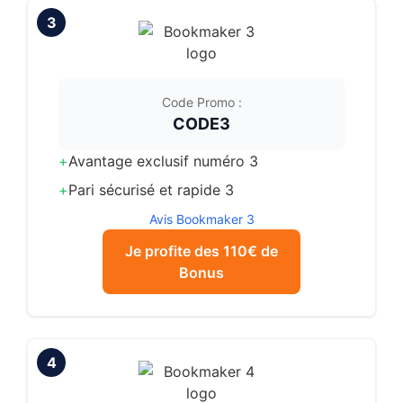
3
Code Promo :
CODE3
+
Avantage exclusif numéro 3
+
Pari sécurisé et rapide 3
Avis Bookmaker 3
Je profite des 110€ de
Bonus
4