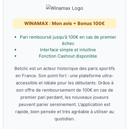
WINAMAX : Mon avis + Bonus 100€
Pari remboursé jusqu'à 100€ en cas de premier
échec
Interface simple et intuitive
Fonction Cashout disponible
Betclic est un acteur historique des paris sportifs
en France. Son point fort : une plateforme ultra-
accessible et idéale pour les débutants. Grâce à
son offre de remboursement de 100€ en cas de
premier pari perdant, les nouveaux joueurs
peuvent parier sereinement. L’application est
rapide, bien pensée et très agréable à utiliser au
quotidien.