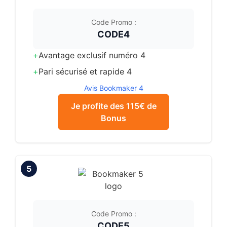
Code Promo :
CODE4
+
Avantage exclusif numéro 4
+
Pari sécurisé et rapide 4
Avis Bookmaker 4
Je profite des 115€ de
Bonus
5
Code Promo :
CODE5