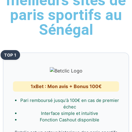
meilleurs sites de
paris sportifs au
Sénégal
TOP 1
1xBet : Mon avis + Bonus 100€
Pari remboursé jusqu'à 100€ en cas de premier
échec
Interface simple et intuitive
Fonction Cashout disponible