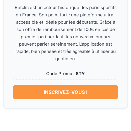
Betclic est un acteur historique des paris sportifs
en France. Son point fort : une plateforme ultra-
accessible et idéale pour les débutants. Grâce à
son offre de remboursement de 100€ en cas de
premier pari perdant, les nouveaux joueurs
peuvent parier sereinement. L’application est
rapide, bien pensée et très agréable à utiliser au
quotidien.
Code Promo :
STY
INSCRIVEZ-VOUS !