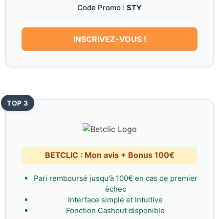
Code Promo :
STY
INSCRIVEZ-VOUS !
TOP 3
BETCLIC : Mon avis + Bonus 100€
Pari remboursé jusqu'à 100€ en cas de premier
échec
Interface simple et intuitive
Fonction Cashout disponible