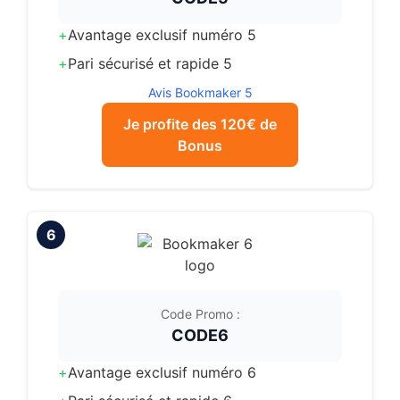
+
Avantage exclusif numéro 5
+
Pari sécurisé et rapide 5
Avis Bookmaker 5
Je profite des 120€ de
Bonus
6
Code Promo :
CODE6
+
Avantage exclusif numéro 6