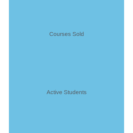
+
500
Courses Sold
+
750
Active Students