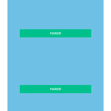
Ligue 1 sénégalaise
PARIER
Premier League
PARIER