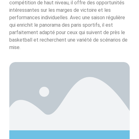
compétition de haut niveau, il offre des opportunités
intéressantes sur les marges de victoire et les
performances individuelles. Avec une saison régulière
qui enrichit le panorama des paris sportifs, il est
parfaitement adapté pour ceux qui suivent de près le
basketball et recherchent une variété de scénarios de
mise.