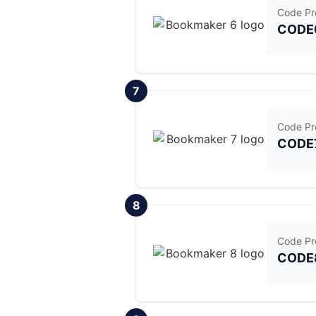
Code Pr
CODE
7
Code Pr
CODE
8
Code Pr
CODE