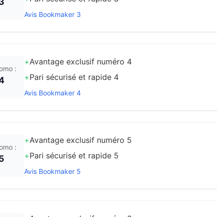
3
Avis Bookmaker 3
+
Avantage exclusif numéro 4
omo :
+
Pari sécurisé et rapide 4
4
Avis Bookmaker 4
+
Avantage exclusif numéro 5
omo :
+
Pari sécurisé et rapide 5
5
Avis Bookmaker 5