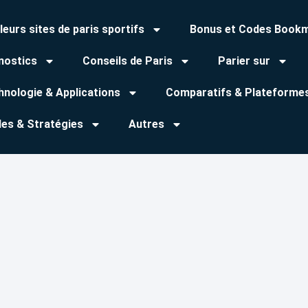
leurs sites de paris sportifs
Bonus et Codes Book
nostics
Conseils de Paris
Parier sur
hnologie & Applications
Comparatifs & Plateforme
des & Stratégies
Autres