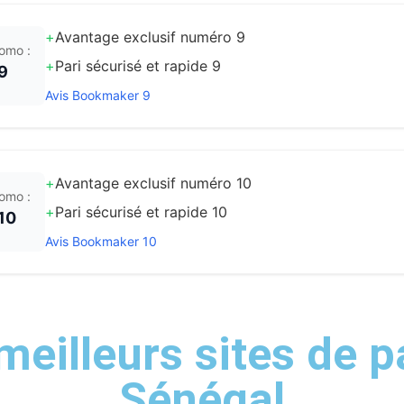
+
Avantage exclusif numéro 9
omo :
+
Pari sécurisé et rapide 9
9
Avis Bookmaker 9
+
Avantage exclusif numéro 10
omo :
+
Pari sécurisé et rapide 10
10
Avis Bookmaker 10
eilleurs sites de p
Sénégal