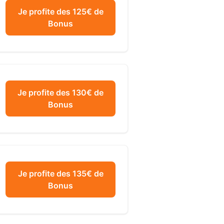
Je profite des 125€ de
Bonus
Je profite des 130€ de
Bonus
Je profite des 135€ de
Bonus