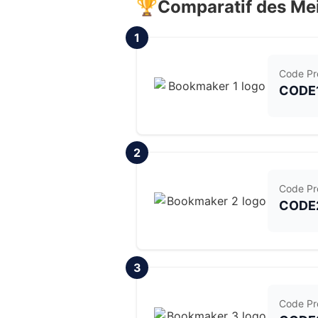
🏆
Comparatif des Me
1
Code Pr
CODE
2
Code Pr
CODE
3
Code Pr