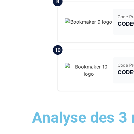
9
Code Pr
CODE
10
Code Pr
CODE
Analyse des 3 m