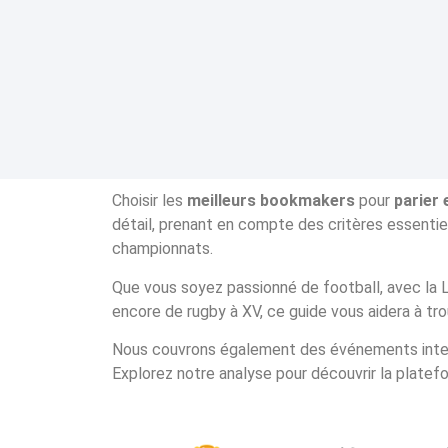
Choisir les
meilleurs bookmakers
pour
parier 
détail, prenant en compte des critères essentie
championnats.
Que vous soyez passionné de football, avec la L
encore de rugby à XV, ce guide vous aidera à tr
Nous couvrons également des événements intern
Explorez notre analyse pour découvrir la platef