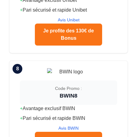
+
Avantage exclusif Unibet
+
Pari sécurisé et rapide Unibet
Avis Unibet
Je profite des 130€ de
Bonus
8
Code Promo :
BWIN8
+
Avantage exclusif BWIN
+
Pari sécurisé et rapide BWIN
Avis BWIN