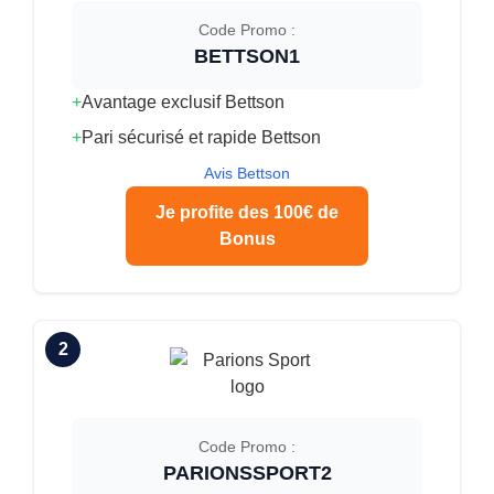
Code Promo :
BETTSON1
+
Avantage exclusif Bettson
+
Pari sécurisé et rapide Bettson
Avis Bettson
Je profite des 100€ de
Bonus
2
Code Promo :
PARIONSSPORT2