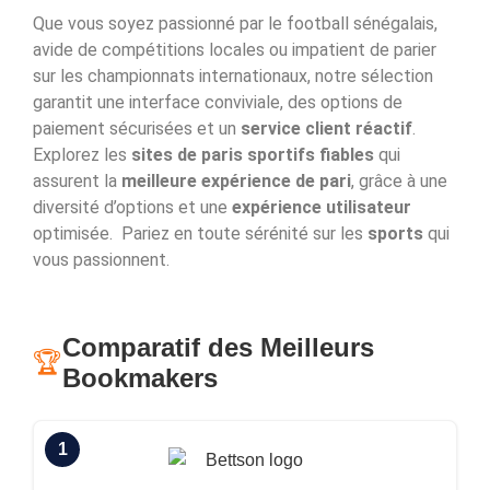
Que vous soyez passionné par le football sénégalais,
avide de compétitions locales ou impatient de parier
sur les championnats internationaux, notre sélection
garantit une interface conviviale, des options de
paiement sécurisées et un
service client réactif
.
Explorez les
sites de paris sportifs fiables
qui
assurent la
meilleure expérience de pari
, grâce à une
diversité d’options et une
expérience utilisateur
optimisée. Pariez en toute sérénité sur les
sports
qui
vous passionnent.
Comparatif des Meilleurs
🏆
Bookmakers
1