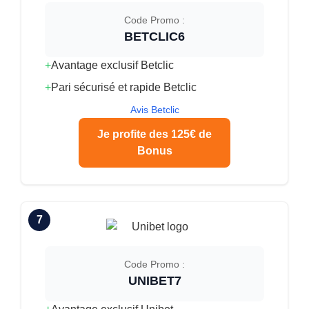
Code Promo :
BETCLIC6
+
Avantage exclusif Betclic
+
Pari sécurisé et rapide Betclic
Avis Betclic
Je profite des 125€ de
Bonus
7
Code Promo :
UNIBET7