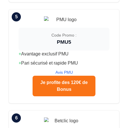
5
Code Promo :
PMU5
+
Avantage exclusif PMU
+
Pari sécurisé et rapide PMU
Avis PMU
Je profite des 120€ de
Bonus
6