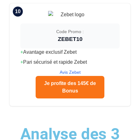
10
Code Promo :
ZEBET10
+
Avantage exclusif Zebet
+
Pari sécurisé et rapide Zebet
Avis Zebet
Je profite des 145€ de
Bonus
Analyse des 3