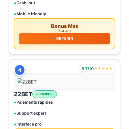
Cash-out
Mobile friendly
Bonus Max
EXCLUSIF
OBTENIR
8.7/10
★★★★★
4
22BET
COMPLET
Paiements rapides
Support expert
Interface pro