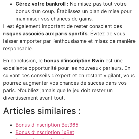
Gérez votre bankroll :
Ne misez pas tout votre
bonus d’un coup. Établissez un plan de mise pour
maximiser vos chances de gains.
Il est également important de rester conscient des
risques associés aux paris sportifs
. Évitez de vous
laisser emporter par l’enthousiasme et misez de manière
responsable.
En conclusion, le
bonus d’inscription Bwin
est une
excellente opportunité pour les nouveaux parieurs. En
suivant ces conseils d’expert et en restant vigilant, vous
pourrez augmenter vos chances de succès dans vos
paris. N’oubliez jamais que le jeu doit rester un
divertissement avant tout.
Articles similaires :
Bonus d’inscription Bet365
Bonus d’inscription 1xBet