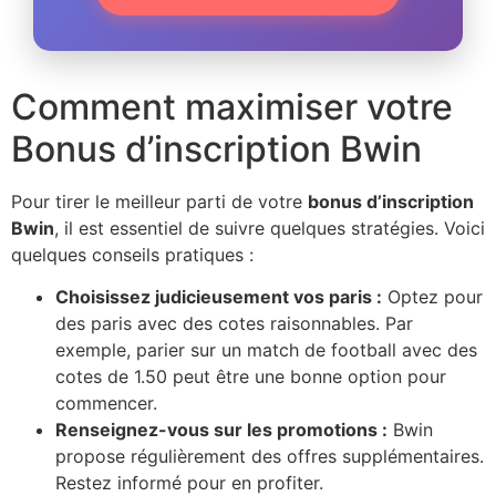
Comment maximiser votre
Bonus d’inscription Bwin
Pour tirer le meilleur parti de votre
bonus d’inscription
Bwin
, il est essentiel de suivre quelques stratégies. Voici
quelques conseils pratiques :
Choisissez judicieusement vos paris :
Optez pour
des paris avec des cotes raisonnables. Par
exemple, parier sur un match de football avec des
cotes de 1.50 peut être une bonne option pour
commencer.
Renseignez-vous sur les promotions :
Bwin
propose régulièrement des offres supplémentaires.
Restez informé pour en profiter.