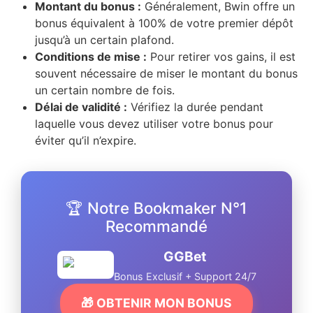
Montant du bonus :
Généralement, Bwin offre un
bonus équivalent à 100% de votre premier dépôt
jusqu’à un certain plafond.
Conditions de mise :
Pour retirer vos gains, il est
souvent nécessaire de miser le montant du bonus
un certain nombre de fois.
Délai de validité :
Vérifiez la durée pendant
laquelle vous devez utiliser votre bonus pour
éviter qu’il n’expire.
🏆 Notre Bookmaker N°1
Recommandé
GGBet
Bonus Exclusif + Support 24/7
🎁 OBTENIR MON BONUS