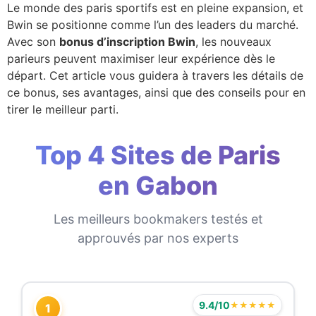
Le monde des paris sportifs est en pleine expansion, et
Bwin se positionne comme l’un des leaders du marché.
Avec son
bonus d’inscription Bwin
, les nouveaux
parieurs peuvent maximiser leur expérience dès le
départ. Cet article vous guidera à travers les détails de
ce bonus, ses avantages, ainsi que des conseils pour en
tirer le meilleur parti.
Top 4 Sites de Paris
en Gabon
Les meilleurs bookmakers testés et
approuvés par nos experts
9.4/10
★★★★★
1