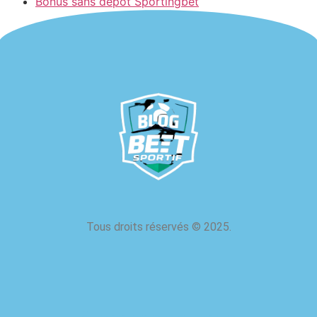
Bonus sans dépôt Sportingbet
Tous droits réservés
©
2025.