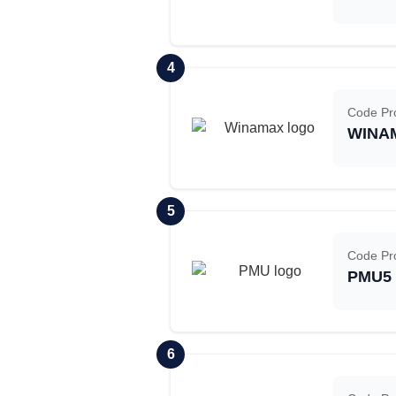
4
Code Pr
WINA
5
Code Pr
PMU5
6