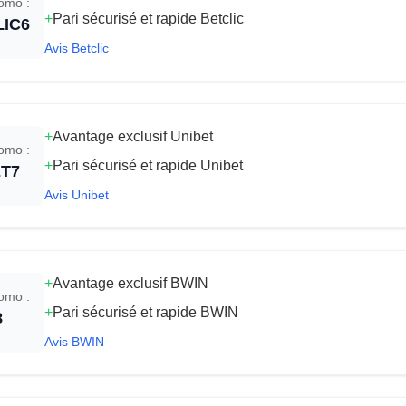
omo :
+
Pari sécurisé et rapide Betclic
IC6
Avis Betclic
+
Avantage exclusif Unibet
omo :
+
Pari sécurisé et rapide Unibet
T7
Avis Unibet
+
Avantage exclusif BWIN
omo :
+
Pari sécurisé et rapide BWIN
8
Avis BWIN