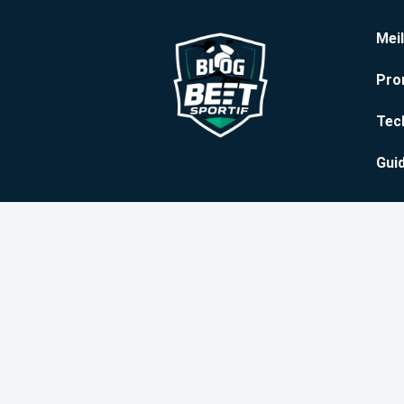
Meil
Pro
Tec
Gui