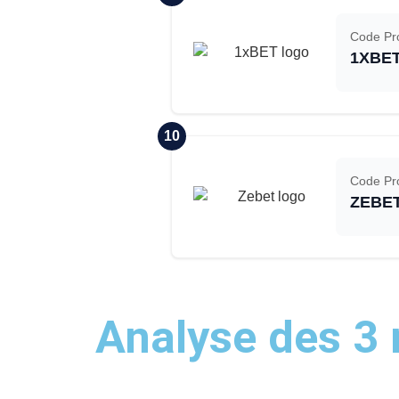
Code Pr
1XBE
10
Code Pr
ZEBE
Analyse des 3 m