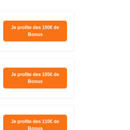
Je profite des 100€ de
Bonus
Je profite des 105€ de
Bonus
Je profite des 110€ de
Bonus