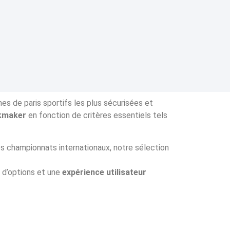
s de paris sportifs les plus sécurisées et
kmaker
en fonction de critères essentiels tels
es championnats internationaux, notre sélection
é d’options et une
expérience utilisateur