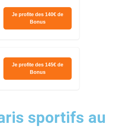
Je profite des 140€ de
Bonus
Je profite des 145€ de
Bonus
aris sportifs au