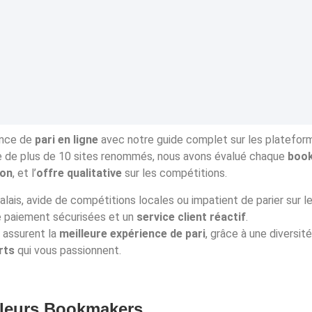
ence de
pari en ligne
avec notre guide complet sur les plateforme
se de plus de 10 sites renommés, nous avons évalué chaque
boo
ion
, et l’
offre qualitative
sur les compétitions.
lais, avide de compétitions locales ou impatient de parier sur l
de paiement sécurisées et un
service client réactif
.
 assurent la
meilleure expérience de pari
, grâce à une diversit
rts
qui vous passionnent.
lleurs Bookmakers