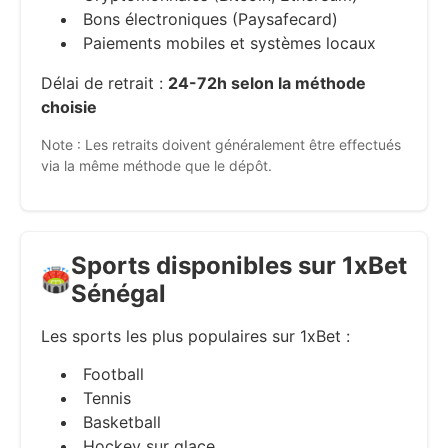
Bons électroniques (Paysafecard)
Paiements mobiles et systèmes locaux
Délai de retrait :
24-72h selon la méthode
choisie
Note : Les retraits doivent généralement être effectués
via la même méthode que le dépôt.
Sports disponibles sur 1xBet
🏟️
Sénégal
Les sports les plus populaires sur 1xBet :
Football
Tennis
Basketball
Hockey sur glace