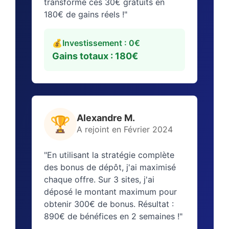
transformé ces 30€ gratuits en
180€ de gains réels !"
💰
Investissement : 0€
Gains totaux : 180€
Alexandre M.
🏆
A rejoint en Février 2024
"En utilisant la stratégie complète
des bonus de dépôt, j'ai maximisé
chaque offre. Sur 3 sites, j'ai
déposé le montant maximum pour
obtenir 300€ de bonus. Résultat :
890€ de bénéfices en 2 semaines !"