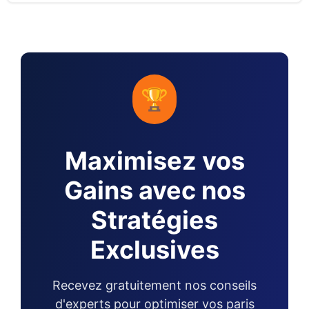
🏆
Maximisez vos
Gains avec nos
Stratégies
Exclusives
Recevez gratuitement nos conseils
d'experts pour optimiser vos paris