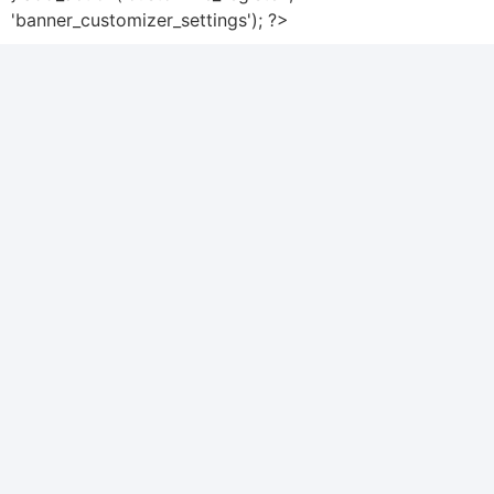
'banner_customizer_settings'); ?>