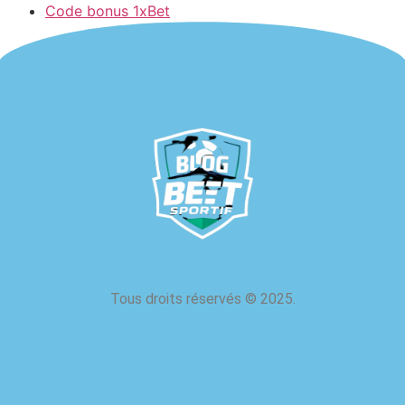
Code bonus 1xBet
Tous droits réservés
©
2025.