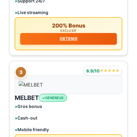
Support 24/7
Live streaming
200% Bonus
EXCLUSIF
OBTENIR
8.9/10
★★★★★
3
MELBET
GÉNÉREUX
Gros bonus
Cash-out
Mobile friendly