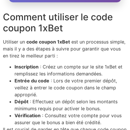
Comment utiliser le code
coupon 1xBet
Utiliser un
code coupon 1xBet
est un processus simple,
mais il y a des étapes à suivre pour garantir que vous
en tirez le meilleur parti :
Inscription
: Créez un compte sur le site 1xBet et
remplissez les informations demandées.
Entrée du code
: Lors de votre premier dépôt,
veillez à entrer le code coupon dans le champ
approprié.
Dépôt
: Effectuez un dépôt selon les montants
minimums requis pour activer le bonus.
Vérification
: Consultez votre compte pour vous
assurer que le bonus a bien été crédité.
Il est crucial de garder en tête que chaque code coupon