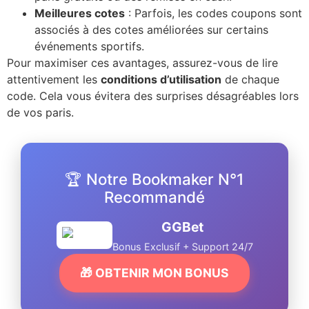
Meilleures cotes
: Parfois, les codes coupons sont
associés à des cotes améliorées sur certains
événements sportifs.
Pour maximiser ces avantages, assurez-vous de lire
attentivement les
conditions d’utilisation
de chaque
code. Cela vous évitera des surprises désagréables lors
de vos paris.
🏆 Notre Bookmaker N°1
Recommandé
GGBet
Bonus Exclusif + Support 24/7
🎁 OBTENIR MON BONUS