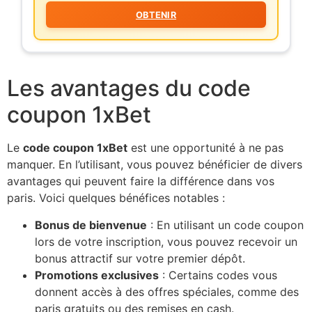
OBTENIR
Les avantages du code
coupon 1xBet
Le
code coupon 1xBet
est une opportunité à ne pas
manquer. En l’utilisant, vous pouvez bénéficier de divers
avantages qui peuvent faire la différence dans vos
paris. Voici quelques bénéfices notables :
Bonus de bienvenue
: En utilisant un code coupon
lors de votre inscription, vous pouvez recevoir un
bonus attractif sur votre premier dépôt.
Promotions exclusives
: Certains codes vous
donnent accès à des offres spéciales, comme des
paris gratuits ou des remises en cash.