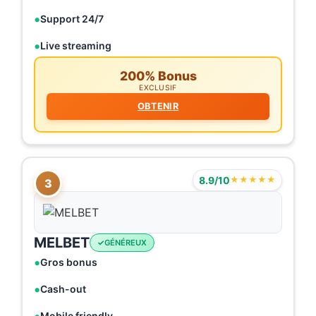
Support 24/7
Live streaming
200% Bonus
EXCLUSIF
OBTENIR
8.9/10
★★★★★
3
MELBET
GÉNÉREUX
Gros bonus
Cash-out
Mobile friendly