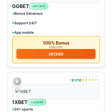
GGBET
N°1 SITE
Bonus Généreux
Support 24/7
App mobile
100% Bonus
EXCLUSIF
OBTENIR
9.1/10
★★★★★
2
1XBET
LEADER
50+ sports