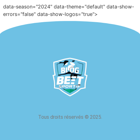
data-season="2024"
data-theme="default" data-show-
errors="false" data-show-logos="true">
Tous droits réservés
©
2025.