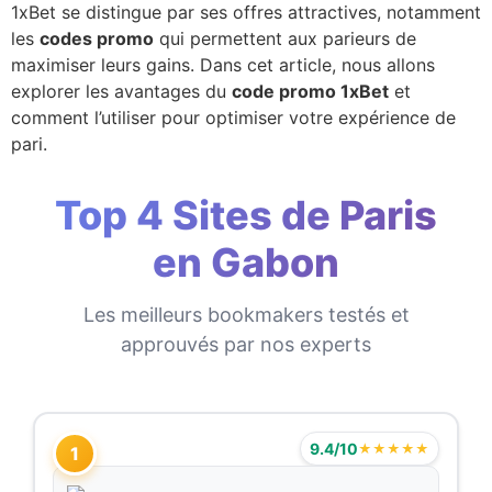
1xBet se distingue par ses offres attractives, notamment
les
codes promo
qui permettent aux parieurs de
maximiser leurs gains. Dans cet article, nous allons
explorer les avantages du
code promo 1xBet
et
comment l’utiliser pour optimiser votre expérience de
pari.
Top 4 Sites de Paris
en Gabon
Les meilleurs bookmakers testés et
approuvés par nos experts
9.4/10
★★★★★
1