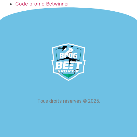
Code promo Betwinner
Tous droits réservés
©
2025.