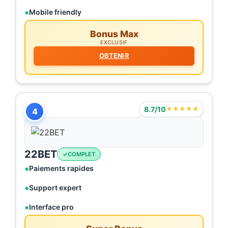
Mobile friendly
Bonus Max
EXCLUSIF
OBTENIR
8.7/10
★★★★★
4
22BET
COMPLET
Paiements rapides
Support expert
Interface pro