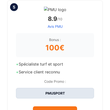
5
8.9
/10
Avis PMU
Bonus :
100€
+
Spécialiste turf et sport
+
Service client reconnu
Code Promo :
PMUSPORT