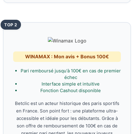
TOP 2
WINAMAX : Mon avis + Bonus 100€
Pari remboursé jusqu'à 100€ en cas de premier
échec
Interface simple et intuitive
Fonction Cashout disponible
Betclic est un acteur historique des paris sportifs
en France. Son point fort : une plateforme ultra-
accessible et idéale pour les débutants. Grâce à
son offre de remboursement de 100€ en cas de
premier pari perdant, les nouveaux joueurs