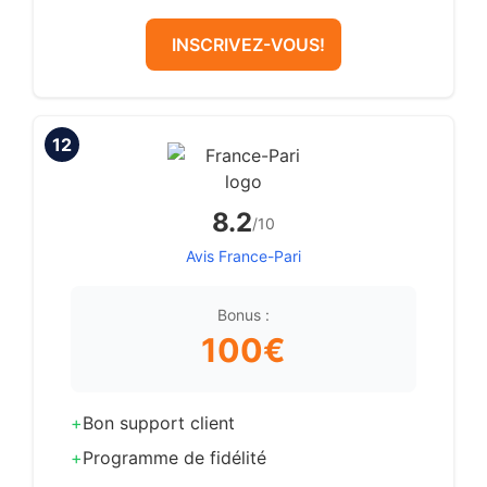
INSCRIVEZ-VOUS!
12
8.2
/10
Avis France-Pari
Bonus :
100€
+
Bon support client
+
Programme de fidélité