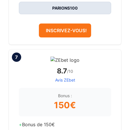
PARIONS100
INSCRIVEZ-VOUS!
7
8.7
/10
Avis ZEbet
Bonus :
150€
+
Bonus de 150€