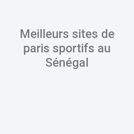
Meilleurs sites de
paris sportifs au
Sénégal