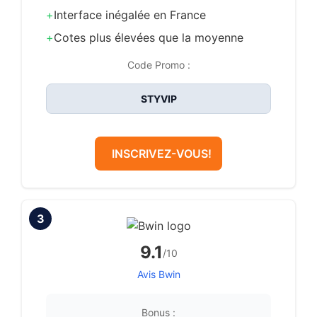
+
Interface inégalée en France
+
Cotes plus élevées que la moyenne
Code Promo :
STYVIP
INSCRIVEZ-VOUS!
3
9.1
/10
Avis Bwin
Bonus :