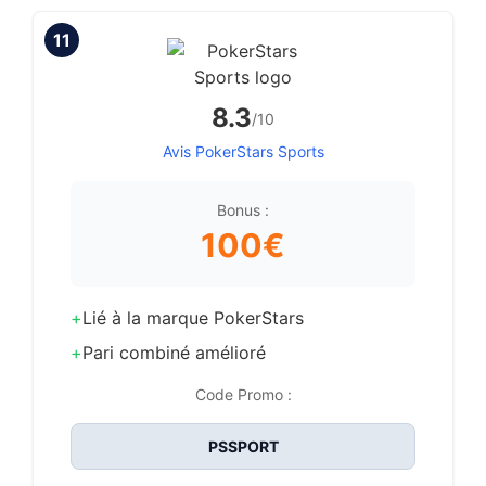
11
8.3
/10
Avis PokerStars Sports
Bonus :
100€
+
Lié à la marque PokerStars
+
Pari combiné amélioré
Code Promo :
PSSPORT