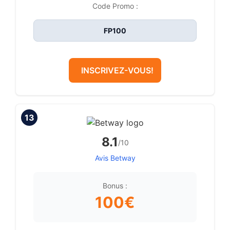
Code Promo :
FP100
INSCRIVEZ-VOUS!
13
8.1
/10
Avis Betway
Bonus :
100€