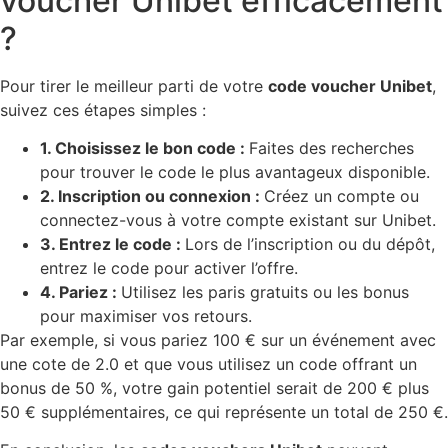
voucher Unibet efficacement
?
Pour tirer le meilleur parti de votre
code voucher Unibet
,
suivez ces étapes simples :
1. Choisissez le bon code :
Faites des recherches
pour trouver le code le plus avantageux disponible.
2. Inscription ou connexion :
Créez un compte ou
connectez-vous à votre compte existant sur Unibet.
3. Entrez le code :
Lors de l’inscription ou du dépôt,
entrez le code pour activer l’offre.
4. Pariez :
Utilisez les paris gratuits ou les bonus
pour maximiser vos retours.
Par exemple, si vous pariez 100 € sur un événement avec
une cote de 2.0 et que vous utilisez un code offrant un
bonus de 50 %, votre gain potentiel serait de 200 € plus
50 € supplémentaires, ce qui représente un total de 250 €.