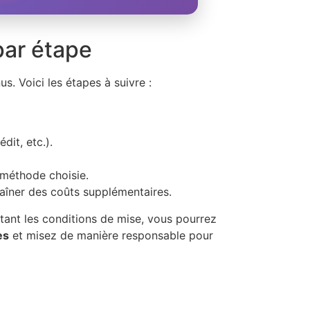
par étape
s. Voici les étapes à suivre :
dit, etc.).
 méthode choisie.
raîner des coûts supplémentaires.
ant les conditions de mise, vous pourrez
es
et misez de manière responsable pour