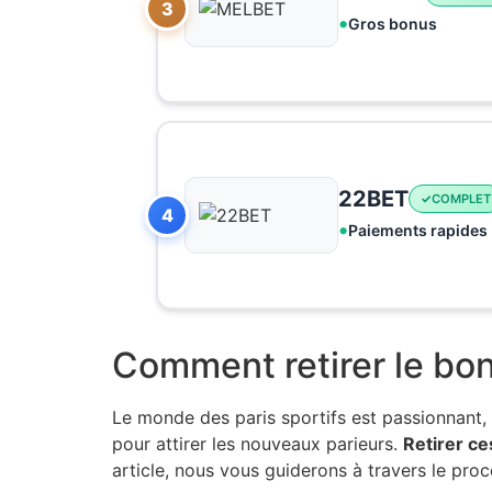
3
Gros bonus
22BET
COMPLET
4
Paiements rapides
Comment retirer le bon
Le monde des paris sportifs est passionnant, 
pour attirer les nouveaux parieurs.
Retirer c
article, nous vous guiderons à travers le proc