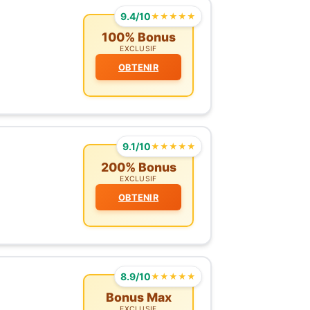
9.4/10
★★★★★
100% Bonus
EXCLUSIF
OBTENIR
9.1/10
★★★★★
200% Bonus
EXCLUSIF
OBTENIR
8.9/10
★★★★★
Bonus Max
EXCLUSIF