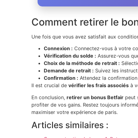
Comment retirer le bon
Une fois que vous avez satisfait aux condition
Connexion :
Connectez-vous à votre co
Vérification du solde :
Assurez-vous que 
Choix de la méthode de retrait :
Sélecti
Demande de retrait :
Suivez les instruc
Confirmation :
Attendez la confirmation 
Il est crucial de
vérifier les frais associés
à v
En conclusion,
retirer un bonus Betfair
peut 
profiter de vos gains. Restez toujours inform
maximiser votre expérience de paris.
Articles similaires :