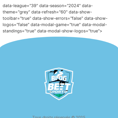
data-league="39"
data-season="2024"
data-
theme="grey" data-refresh="60"
data-show-
toolbar="true" data-show-errors="false" data-show-
logos="false" data-modal-game="true" data-modal-
standings="true" data-modal-show-logos="true">
Tous droits réservés
©
2025.