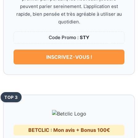
peuvent parier sereinement. L’application est
rapide, bien pensée et très agréable à utiliser au
quotidien.
Code Promo :
STY
INSCRIVEZ-VOUS !
TOP 3
BETCLIC : Mon avis + Bonus 100€