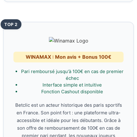
TOP 2
WINAMAX : Mon avis + Bonus 100€
Pari remboursé jusqu'à 100€ en cas de premier
échec
Interface simple et intuitive
Fonction Cashout disponible
Betclic est un acteur historique des paris sportifs
en France. Son point fort : une plateforme ultra-
accessible et idéale pour les débutants. Grâce à
son offre de remboursement de 100€ en cas de
premier pari perdant, les nouveaux joueurs