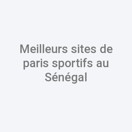
Meilleurs sites de
paris sportifs au
Sénégal