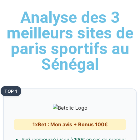
Analyse des 3
meilleurs sites de
paris sportifs au
Sénégal
TOP 1
1xBet : Mon avis + Bonus 100€
Pari remboursé jusqu'à 100€ en cas de premier