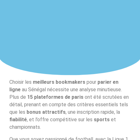
Choisir les
meilleurs bookmakers
pour
parier en
ligne
au Sénégal nécessite une analyse minutieuse.
Plus de
15 plateformes de paris
ont été scrutées en
détail, prenant en compte des critères essentiels tels
que les
bonus attractifs
, une inscription rapide, la
fiabilité
, et l’offre compétitive sur les
sports
et
championnats.
Que vous soyez passionné de football, avec la Ligue 1