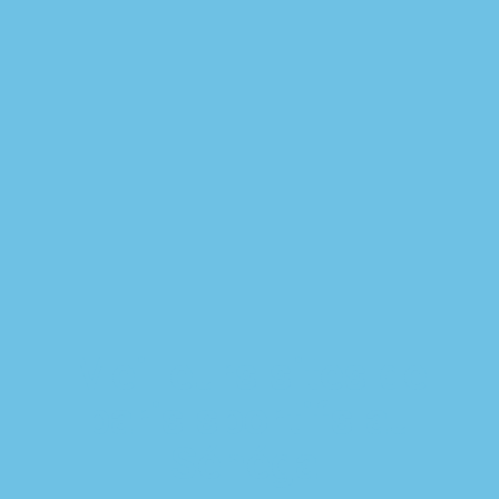
Meilleurs sites de
paris sportifs au
Sénégal