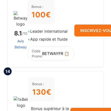
Bonus :
100€
INSCRIVEZ-VOU
+
Leader international
8.1
/10
+
App rapide et fluide
Avis
Betway
Code
BETWAYFR
📋
Promo
14
Bonus :
130€
Bonus supérieur à la