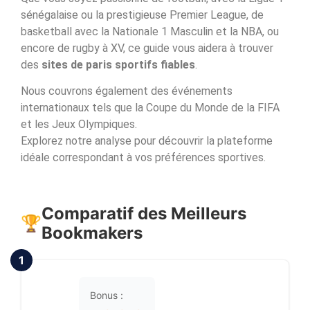
sénégalaise ou la prestigieuse Premier League, de
basketball avec la Nationale 1 Masculin et la NBA, ou
encore de rugby à XV, ce guide vous aidera à trouver
des
sites de paris sportifs fiables
.
Nous couvrons également des événements
internationaux tels que la Coupe du Monde de la FIFA
et les Jeux Olympiques.
Explorez notre analyse pour découvrir la plateforme
idéale correspondant à vos préférences sportives.
Comparatif des Meilleurs
🏆
Bookmakers
1
Bonus :