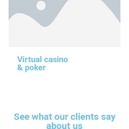
Virtual casino
& poker
See what our clients say
about us