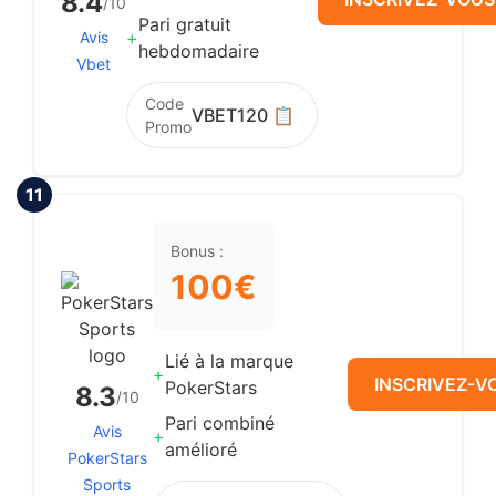
8.4
/10
Pari gratuit
+
Avis
hebdomadaire
Vbet
Code
VBET120
📋
Promo
11
Bonus :
100€
Lié à la marque
+
INSCRIVEZ-V
PokerStars
8.3
/10
Pari combiné
Avis
+
amélioré
PokerStars
Sports