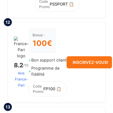
Code
PSSPORT
📋
Promo
12
Bonus :
100€
+
Bon support client
INSCRIVEZ-VOUS!
8.2
/10
Programme de
+
Avis
fidélité
France-
Pari
Code
FP100
📋
Promo
13