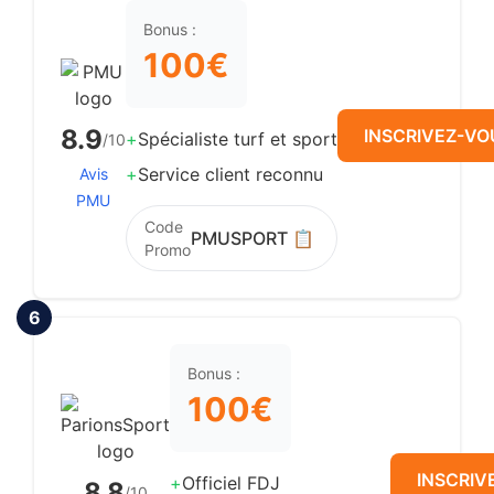
Bonus :
100€
8.9
INSCRIVEZ-VO
+
Spécialiste turf et sport
/10
+
Service client reconnu
Avis
PMU
Code
PMUSPORT
📋
Promo
6
Bonus :
100€
INSCRIV
+
Officiel FDJ
8.8
/10