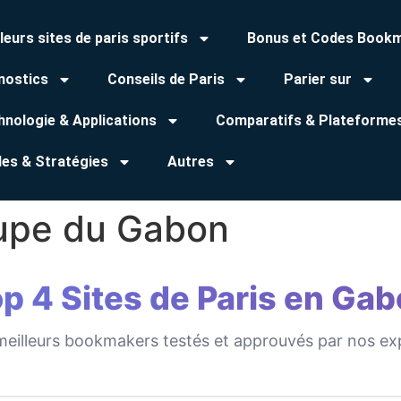
leurs sites de paris sportifs
Bonus et Codes Book
nostics
Conseils de Paris
Parier sur
hnologie & Applications
Comparatifs & Plateforme
des & Stratégies
Autres
oupe du Gabon
p 4 Sites de Paris en Ga
meilleurs bookmakers testés et approuvés par nos ex