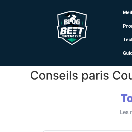
Meil
Pro
Tec
Gui
Conseils paris C
To
Les 