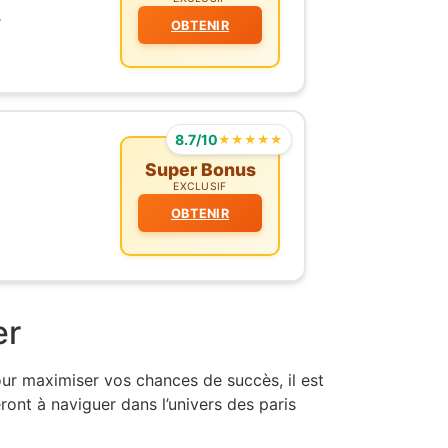
y
OBTENIR
8.7/10
★★★★★
Super Bonus
EXCLUSIF
OBTENIR
er
our maximiser vos chances de succès, il est
ront à naviguer dans l’univers des paris