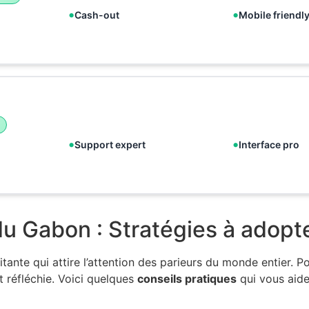
Cash-out
Mobile friendl
Support expert
Interface pro
u Gabon : Stratégies à adopt
nte qui attire l’attention des parieurs du monde entier. P
 réfléchie. Voici quelques
conseils pratiques
qui vous aide