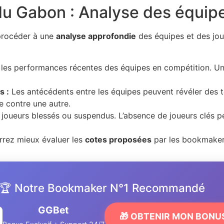
du Gabon : Analyse des équipe
 procéder à une
analyse approfondie
des équipes et des joue
es performances récentes des équipes en compétition. Un
s :
Les antécédents entre les équipes peuvent révéler des 
e contre une autre.
s joueurs blessés ou suspendus. L’absence de joueurs clés 
rrez mieux évaluer les
cotes proposées
par les bookmakers 
🏆 Notre Bookmaker N°1 Recommandé
GGBet
🎁 OBTENIR MON BONU