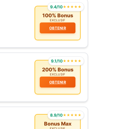
9.4/10
★★★★★
100% Bonus
EXCLUSIF
OBTENIR
9.1/10
★★★★★
200% Bonus
EXCLUSIF
OBTENIR
8.9/10
★★★★★
Bonus Max
EXCLUSIF