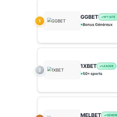
GGBET
N°1 SITE
1
Bonus Généreux
1XBET
LEADER
2
50+ sports
MELBET
GÉNÉR