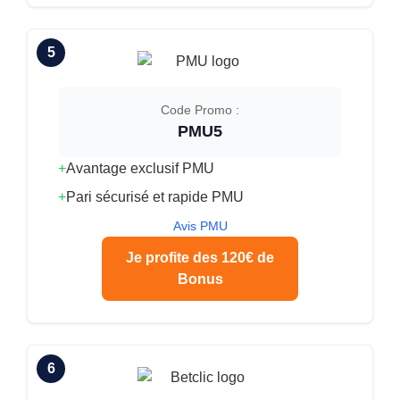
5
Code Promo :
PMU5
+
Avantage exclusif PMU
+
Pari sécurisé et rapide PMU
Avis PMU
Je profite des 120€ de
Bonus
6