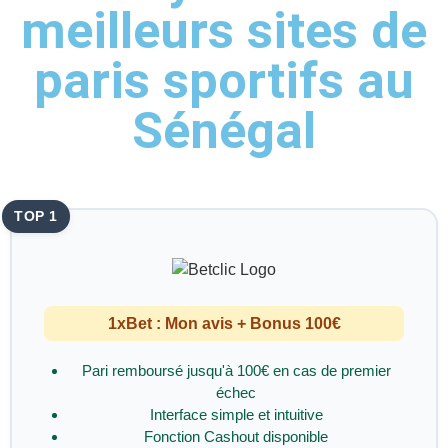
meilleurs sites de
paris sportifs au
Sénégal
TOP 1
1xBet : Mon avis + Bonus 100€
Pari remboursé jusqu'à 100€ en cas de premier
échec
Interface simple et intuitive
Fonction Cashout disponible