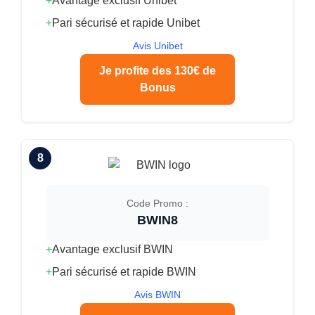
+
Avantage exclusif Unibet
+
Pari sécurisé et rapide Unibet
Avis Unibet
Je profite des 130€ de
Bonus
8
Code Promo :
BWIN8
+
Avantage exclusif BWIN
+
Pari sécurisé et rapide BWIN
Avis BWIN