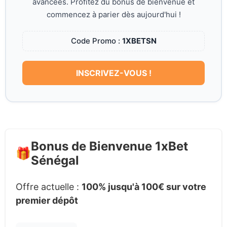
avancées. Profitez du bonus de bienvenue et
commencez à parier dès aujourd'hui !
Code Promo :
1XBETSN
INSCRIVEZ-VOUS !
Bonus de Bienvenue 1xBet
🎁
Sénégal
Offre actuelle :
100% jusqu'à 100€ sur votre
premier dépôt