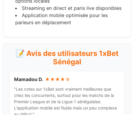
options locales
Streaming en direct et paris live disponibles
Application mobile optimisée pour les
parieurs en déplacement
📝 Avis des utilisateurs 1xBet
Sénégal
Mamadou D.
★★★★☆
"Les cotes sur 1xBet sont vraiment meilleures que
chez les concurrents, surtout pour les matchs de la
Premier League et de la Ligue 1 sénégalaise.
L'application mobile est fluide mais un peu complexe
au début."
Ibrahim S.
★★★★★