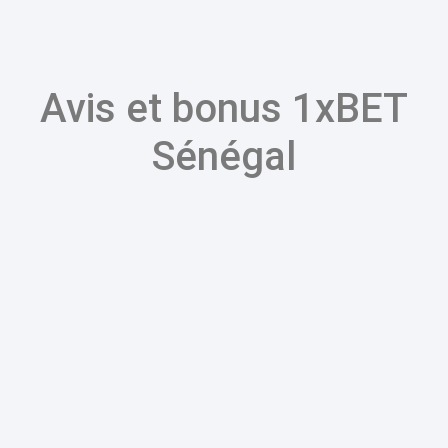
Avis et bonus 1xBET
Sénégal