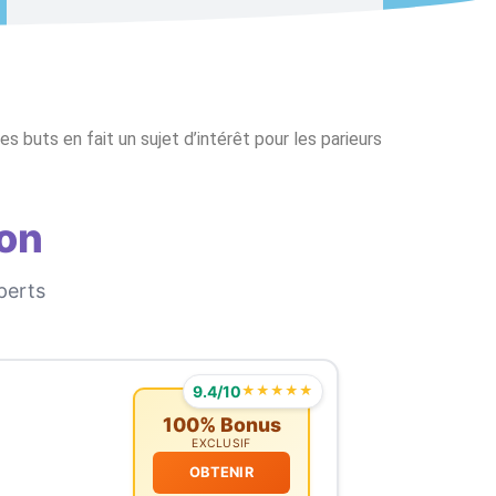
 buts en fait un sujet d’intérêt pour les parieurs
bon
perts
9.4/10
★★★★★
100% Bonus
EXCLUSIF
OBTENIR