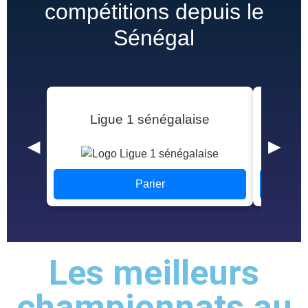
compétitions depuis le
Sénégal
Ligue 1 sénégalaise
◀
▶
Parier
Les meilleurs
championnats au