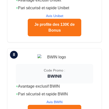
+
Avantage exclusif Unibet
+
Pari sécurisé et rapide Unibet
Avis Unibet
Je profite des 130€ de
Bonus
8
Code Promo :
BWIN8
+
Avantage exclusif BWIN
+
Pari sécurisé et rapide BWIN
Avis BWIN