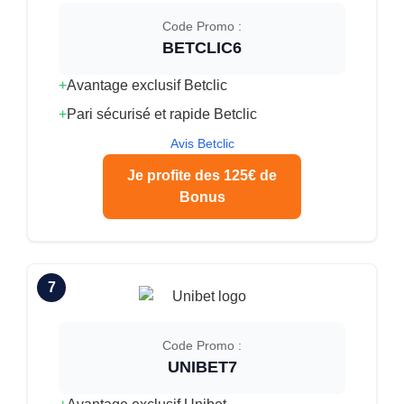
Code Promo :
BETCLIC6
+
Avantage exclusif Betclic
+
Pari sécurisé et rapide Betclic
Avis Betclic
Je profite des 125€ de
Bonus
7
Code Promo :
UNIBET7