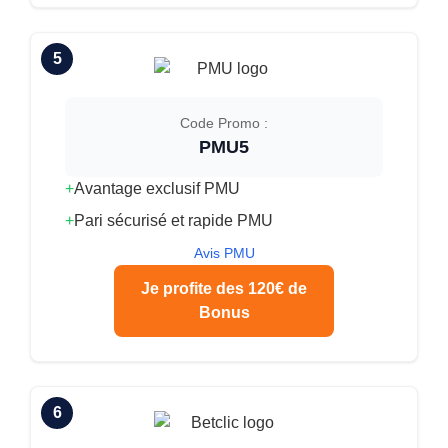
5
Code Promo :
PMU5
+
Avantage exclusif PMU
+
Pari sécurisé et rapide PMU
Avis PMU
Je profite des 120€ de
Bonus
6