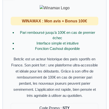
WINAMAX : Mon avis + Bonus 100€
Pari remboursé jusqu'à 100€ en cas de premier
échec
Interface simple et intuitive
Fonction Cashout disponible
Betclic est un acteur historique des paris sportifs en
France. Son point fort : une plateforme ultra-accessible
et idéale pour les débutants. Grâce à son offre de
remboursement de 100€ en cas de premier pari
perdant, les nouveaux joueurs peuvent parier
sereinement. L’application est rapide, bien pensée et
très agréable à utiliser au quotidien.
Code Promo :
STY