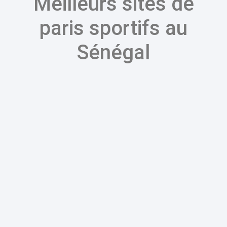
Meilleurs sites de
paris sportifs au
Sénégal