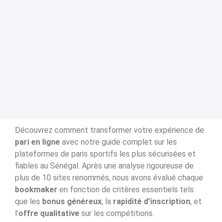
Découvrez comment transformer votre expérience de
pari en ligne
avec notre guide complet sur les
plateformes de paris sportifs les plus sécurisées et
fiables au Sénégal. Après une analyse rigoureuse de
plus de 10 sites renommés, nous avons évalué chaque
bookmaker
en fonction de critères essentiels tels
que les
bonus généreux
, la
rapidité d’inscription
, et
l’
offre qualitative
sur les compétitions.