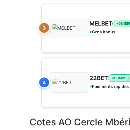
MELBET
GÉNÉR
3
Gros bonus
22BET
COMPLET
4
Paiements rapides
Cotes AO Cercle Mbéri 