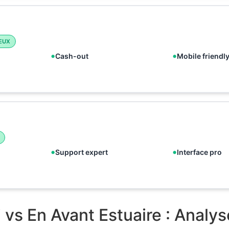
EUX
Cash-out
Mobile friendl
Support expert
Interface pro
vs En Avant Estuaire : Analy