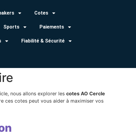
makers
Cotes
Sports
Paiements
s
Fiabilité & Sécurité
ire
icle, nous allons explorer les
cotes AO Cercle
re ces cotes peut vous aider à maximiser vos
bon