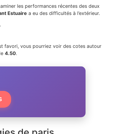
d’examiner les performances récentes des deux
ant Estuaire
a eu des difficultés à l’extérieur.
.
t favori, vous pourriez voir des cotes autour
 de
4.50
.
S
ies de paris