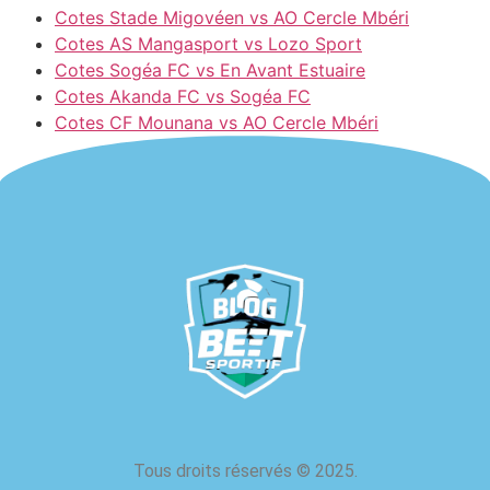
Cotes Stade Migovéen vs AO Cercle Mbéri
Cotes AS Mangasport vs Lozo Sport
Cotes Sogéa FC vs En Avant Estuaire
Cotes Akanda FC vs Sogéa FC
Cotes CF Mounana vs AO Cercle Mbéri
Tous droits réservés
©
2025.