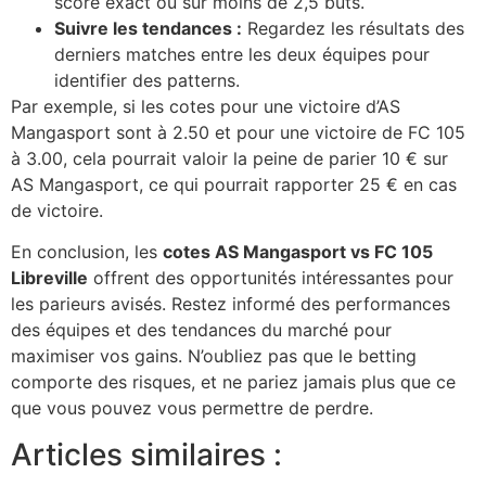
score exact ou sur moins de 2,5 buts.
Suivre les tendances :
Regardez les résultats des
derniers matches entre les deux équipes pour
identifier des patterns.
Par exemple, si les cotes pour une victoire d’AS
Mangasport sont à 2.50 et pour une victoire de FC 105
à 3.00, cela pourrait valoir la peine de parier 10 € sur
AS Mangasport, ce qui pourrait rapporter 25 € en cas
de victoire.
En conclusion, les
cotes AS Mangasport vs FC 105
Libreville
offrent des opportunités intéressantes pour
les parieurs avisés. Restez informé des performances
des équipes et des tendances du marché pour
maximiser vos gains. N’oubliez pas que le betting
comporte des risques, et ne pariez jamais plus que ce
que vous pouvez vous permettre de perdre.
Articles similaires :