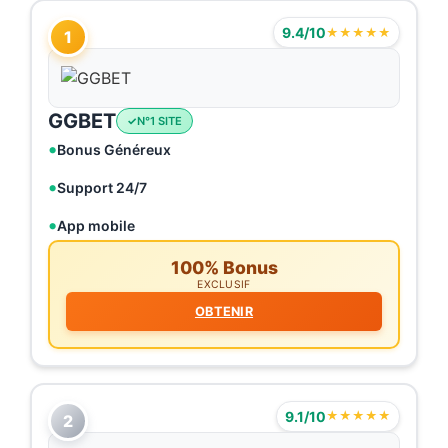
9.4/10
★★★★★
1
GGBET
N°1 SITE
Bonus Généreux
Support 24/7
App mobile
100% Bonus
EXCLUSIF
OBTENIR
9.1/10
★★★★★
2