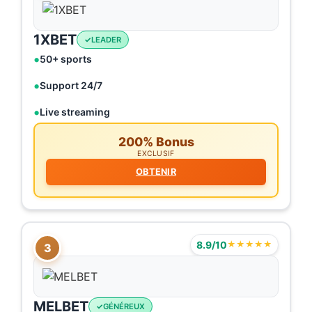
1XBET
LEADER
50+ sports
Support 24/7
Live streaming
200% Bonus
EXCLUSIF
OBTENIR
8.9/10
★★★★★
3
MELBET
GÉNÉREUX