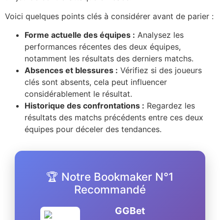
Voici quelques points clés à considérer avant de parier :
Forme actuelle des équipes :
Analysez les
performances récentes des deux équipes,
notamment les résultats des derniers matchs.
Absences et blessures :
Vérifiez si des joueurs
clés sont absents, cela peut influencer
considérablement le résultat.
Historique des confrontations :
Regardez les
résultats des matchs précédents entre ces deux
équipes pour déceler des tendances.
🏆 Notre Bookmaker N°1
Recommandé
GGBet