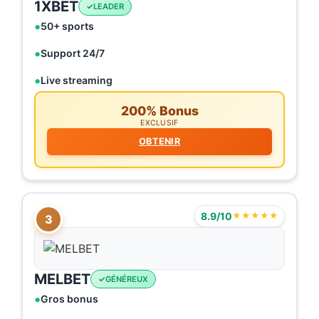
1XBET
LEADER
50+ sports
Support 24/7
Live streaming
200% Bonus
EXCLUSIF
OBTENIR
8.9/10
★★★★★
3
MELBET
GÉNÉREUX
Gros bonus