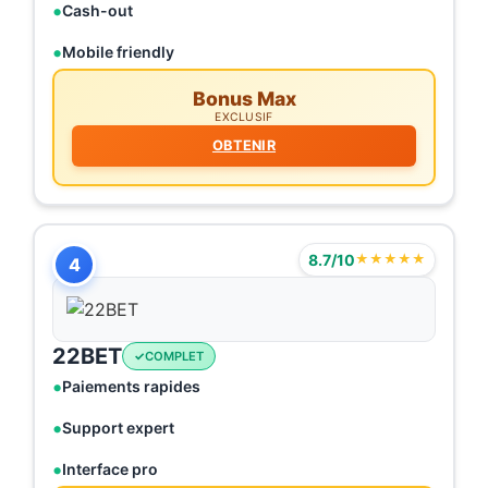
Cash-out
Mobile friendly
Bonus Max
EXCLUSIF
OBTENIR
8.7/10
★★★★★
4
22BET
COMPLET
Paiements rapides
Support expert
Interface pro