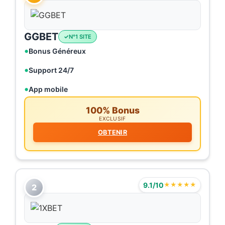
GGBET
N°1 SITE
Bonus Généreux
Support 24/7
App mobile
100% Bonus
EXCLUSIF
OBTENIR
9.1/10
★★★★★
2