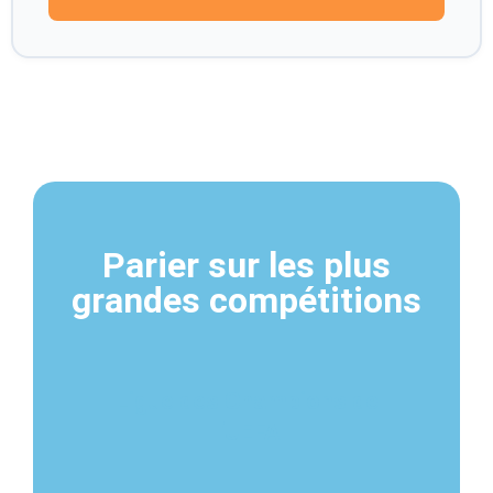
Parier sur les plus
grandes compétitions
Ligue des Champions de
l'UEFA