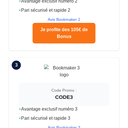
+
Avantage exclusif numéro 2
+
Pari sécurisé et rapide 2
Avis Bookmaker 2
Je profite des 105€ de
Bonus
3
Code Promo :
CODE3
+
Avantage exclusif numéro 3
+
Pari sécurisé et rapide 3
Avis Bookmaker 3