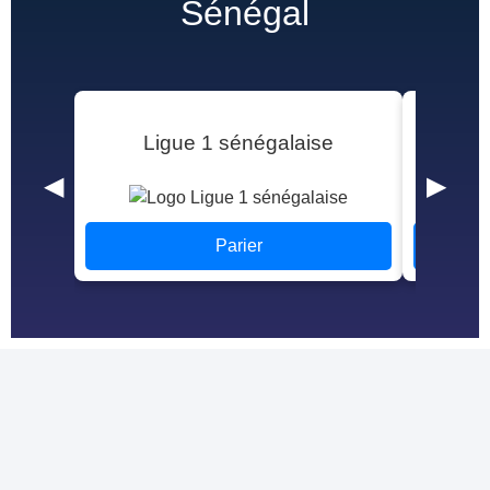
Sénégal
Ligue 1 sénégalaise
◀
▶
Parier