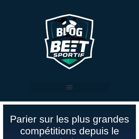
Parier sur les plus grandes
compétitions depuis le