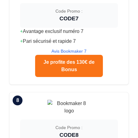
Code Promo :
CODE7
+
Avantage exclusif numéro 7
+
Pari sécurisé et rapide 7
Avis Bookmaker 7
Je profite des 130€ de
Bonus
8
Code Promo :
CODE8