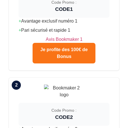
Code Promo :
CODE1
+
Avantage exclusif numéro 1
+
Pari sécurisé et rapide 1
Avis Bookmaker 1
Je profite des 100€ de
Bonus
2
Code Promo :
CODE2