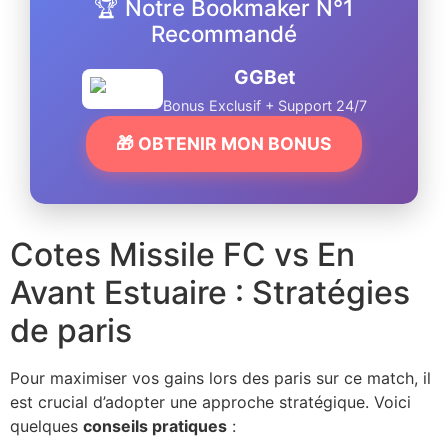
🏆 Notre Bookmaker N°1
Recommandé
GGBet
Bonus Exclusif + Support 24/7
🎁 OBTENIR MON BONUS
Cotes Missile FC vs En
Avant Estuaire : Stratégies
de paris
Pour maximiser vos gains lors des paris sur ce match, il
est crucial d’adopter une approche stratégique. Voici
quelques
conseils pratiques
: