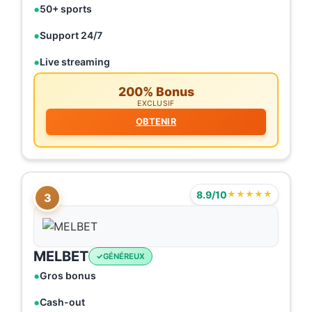
50+ sports
Support 24/7
Live streaming
200% Bonus
EXCLUSIF
OBTENIR
8.9/10
★★★★★
3
MELBET
GÉNÉREUX
Gros bonus
Cash-out