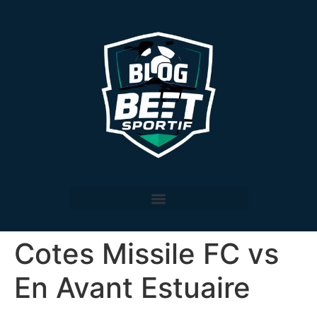
Cotes Missile FC vs
En Avant Estuaire