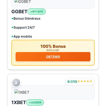
GGBET
N°1 SITE
Bonus Généreux
Support 24/7
App mobile
100% Bonus
EXCLUSIF
OBTENIR
9.1/10
★★★★★
2
1XBET
LEADER