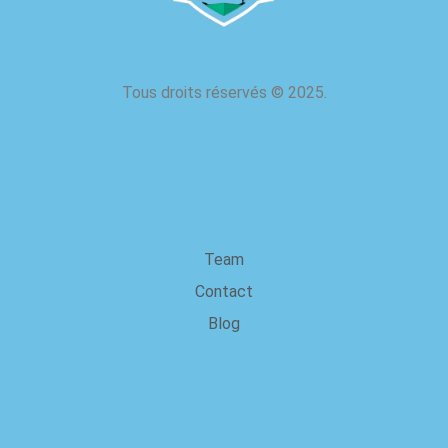
Tous droits réservés
©
2025.
à propos de nous
Team
Contact
Blog
Legal