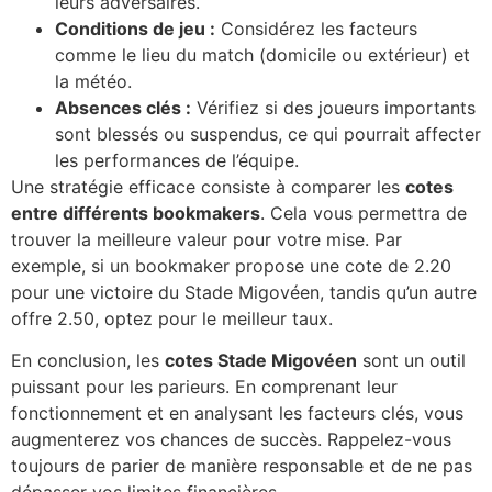
leurs adversaires.
Conditions de jeu :
Considérez les facteurs
comme le lieu du match (domicile ou extérieur) et
la météo.
Absences clés :
Vérifiez si des joueurs importants
sont blessés ou suspendus, ce qui pourrait affecter
les performances de l’équipe.
Une stratégie efficace consiste à comparer les
cotes
entre différents bookmakers
. Cela vous permettra de
trouver la meilleure valeur pour votre mise. Par
exemple, si un bookmaker propose une cote de 2.20
pour une victoire du Stade Migovéen, tandis qu’un autre
offre 2.50, optez pour le meilleur taux.
En conclusion, les
cotes Stade Migovéen
sont un outil
puissant pour les parieurs. En comprenant leur
fonctionnement et en analysant les facteurs clés, vous
augmenterez vos chances de succès. Rappelez-vous
toujours de parier de manière responsable et de ne pas