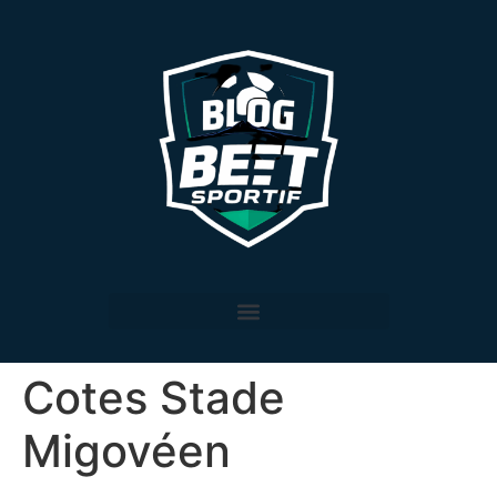
Cotes Stade
Migovéen