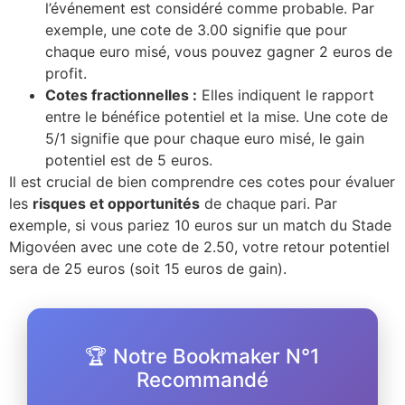
l’événement est considéré comme probable. Par
exemple, une cote de 3.00 signifie que pour
chaque euro misé, vous pouvez gagner 2 euros de
profit.
Cotes fractionnelles :
Elles indiquent le rapport
entre le bénéfice potentiel et la mise. Une cote de
5/1 signifie que pour chaque euro misé, le gain
potentiel est de 5 euros.
Il est crucial de bien comprendre ces cotes pour évaluer
les
risques et opportunités
de chaque pari. Par
exemple, si vous pariez 10 euros sur un match du Stade
Migovéen avec une cote de 2.50, votre retour potentiel
sera de 25 euros (soit 15 euros de gain).
🏆 Notre Bookmaker N°1
Recommandé