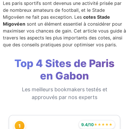
Les paris sportifs sont devenus une activité prisée par
de nombreux amateurs de football, et le Stade
Migovéen ne fait pas exception. Les
cotes Stade
Migovéen
sont un élément essentiel à considérer pour
maximiser vos chances de gain. Cet article vous guide à
travers les aspects les plus importants des cotes, ainsi
que des conseils pratiques pour optimiser vos paris.
Top 4 Sites de Paris
en Gabon
Les meilleurs bookmakers testés et
approuvés par nos experts
9.4/10
★★★★★
1