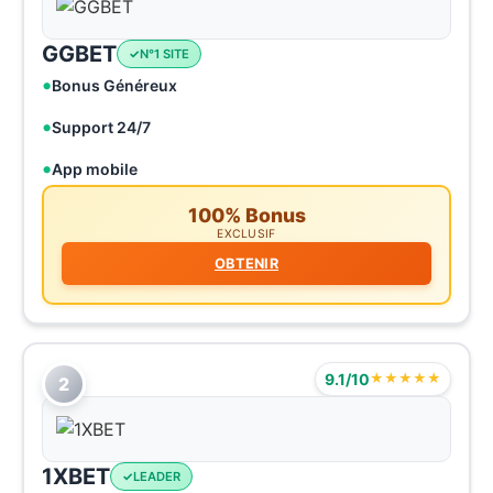
GGBET
N°1 SITE
Bonus Généreux
Support 24/7
App mobile
100% Bonus
EXCLUSIF
OBTENIR
9.1/10
★★★★★
2
1XBET
LEADER