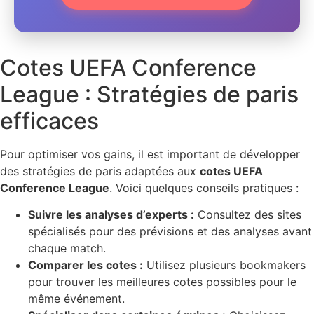
Cotes UEFA Conference
League : Stratégies de paris
efficaces
Pour optimiser vos gains, il est important de développer
des stratégies de paris adaptées aux
cotes UEFA
Conference League
. Voici quelques conseils pratiques :
Suivre les analyses d’experts :
Consultez des sites
spécialisés pour des prévisions et des analyses avant
chaque match.
Comparer les cotes :
Utilisez plusieurs bookmakers
pour trouver les meilleures cotes possibles pour le
même événement.