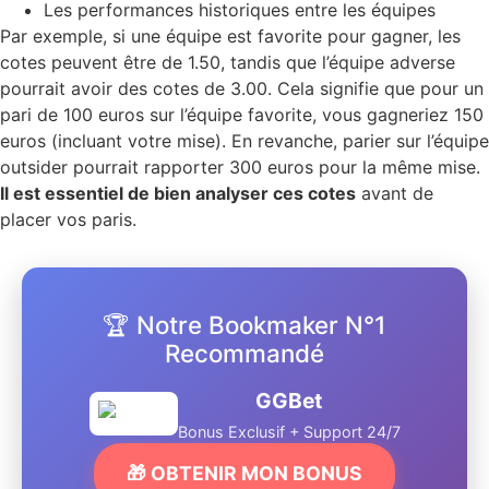
Les performances historiques entre les équipes
Par exemple, si une équipe est favorite pour gagner, les
cotes peuvent être de 1.50, tandis que l’équipe adverse
pourrait avoir des cotes de 3.00. Cela signifie que pour un
pari de 100 euros sur l’équipe favorite, vous gagneriez 150
euros (incluant votre mise). En revanche, parier sur l’équipe
outsider pourrait rapporter 300 euros pour la même mise.
Il est essentiel de bien analyser ces cotes
avant de
placer vos paris.
🏆 Notre Bookmaker N°1
Recommandé
GGBet
Bonus Exclusif + Support 24/7
🎁 OBTENIR MON BONUS