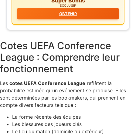
Super Bonus
EXCLUSIF
OBTENIR
Cotes UEFA Conference
League : Comprendre leur
fonctionnement
Les
cotes UEFA Conference League
reflètent la
probabilité estimée qu’un événement se produise. Elles
sont déterminées par les bookmakers, qui prennent en
compte divers facteurs tels que :
La forme récente des équipes
Les blessures des joueurs clés
Le lieu du match (domicile ou extérieur)