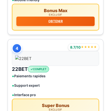
Bonus Max
EXCLUSIF
OBTENIR
8.7/10
★★★★★
4
22BET
COMPLET
Paiements rapides
Support expert
Interface pro
Super Bonus
EXCLUSIF