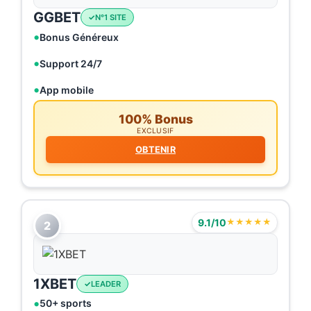
GGBET
N°1 SITE
Bonus Généreux
Support 24/7
App mobile
100% Bonus
EXCLUSIF
OBTENIR
9.1/10
★★★★★
2
1XBET
LEADER
50+ sports