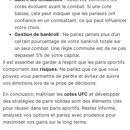
cotes évoluent avant le combat. Si une cote
baisse, cela peut indiquer que les parieurs ont
confiance en un combattant, ce qui peut influencer
votre choix.
Gestion de bankroll
: Ne pariez jamais plus d’un
certain pourcentage de votre bankroll totale sur
un seul combat. Une règle commune est de ne pas
dépasser 5% de votre capital.
Il est essentiel de garder à l’esprit que les paris sportifs
comportent des
risques
. Ne pariez que ce que vous
pouvez vous permettre de perdre et évitez de suivre
vos émotions lors de la prise de décisions.
En conclusion, maîtriser les
cotes UFC
et développer
des stratégies de paris solides sont des éléments clés
pour réussir dans les paris sportifs. Restez informé,
analysez vos options et pariez avec prudence pour
maximiser vos gains sur le long terme.