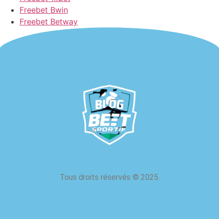
Freebet Bwin
Freebet Betway
Tous droits réservés
©
2025.