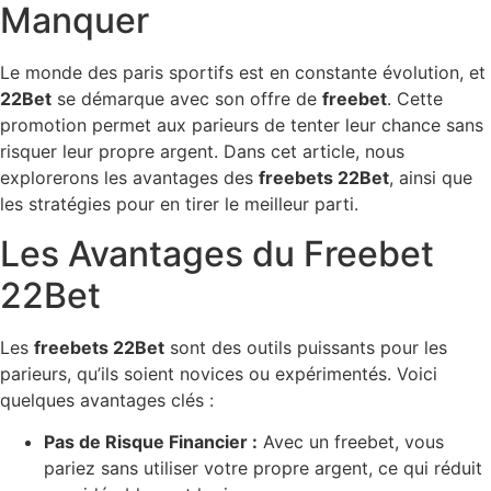
Manquer
Le monde des paris sportifs est en constante évolution, et
22Bet
se démarque avec son offre de
freebet
. Cette
promotion permet aux parieurs de tenter leur chance sans
risquer leur propre argent. Dans cet article, nous
explorerons les avantages des
freebets 22Bet
, ainsi que
les stratégies pour en tirer le meilleur parti.
Les Avantages du Freebet
22Bet
Les
freebets 22Bet
sont des outils puissants pour les
parieurs, qu’ils soient novices ou expérimentés. Voici
quelques avantages clés :
Pas de Risque Financier :
Avec un freebet, vous
pariez sans utiliser votre propre argent, ce qui réduit