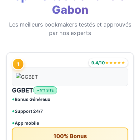
Gabon
Les meilleurs bookmakers testés et approuvés
par nos experts
9.4/10
★★★★★
1
GGBET
N°1 SITE
Bonus Généreux
Support 24/7
App mobile
100% Bonus