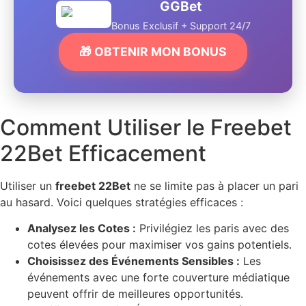
GGBet
Bonus Exclusif + Support 24/7
🎁 OBTENIR MON BONUS
Comment Utiliser le Freebet
22Bet Efficacement
Utiliser un
freebet 22Bet
ne se limite pas à placer un pari
au hasard. Voici quelques stratégies efficaces :
Analysez les Cotes :
Privilégiez les paris avec des
cotes élevées pour maximiser vos gains potentiels.
Choisissez des Événements Sensibles :
Les
événements avec une forte couverture médiatique
peuvent offrir de meilleures opportunités.