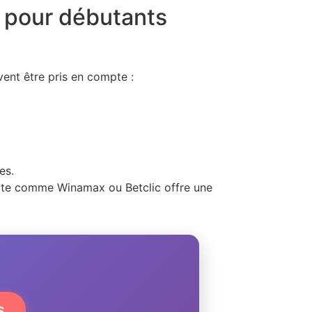
fs pour débutants
ivent être pris en compte :
es.
 site comme Winamax ou Betclic offre une
S