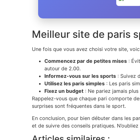
Meilleur site de paris 
Une fois que vous avez choisi votre site, voic
Commencez par de petites mises
: Évi
autour de 2.00.
Informez-vous sur les sports
: Suivez d
Utilisez les paris simples
: Les paris si
Fixez un budget
: Ne pariez jamais plu
Rappelez-vous que chaque pari comporte des r
surprises sont fréquentes dans le sport.
En conclusion, pour bien débuter dans les pari
et de suivre des conseils pratiques. N’oubliez
Articles similaires :