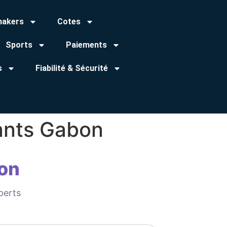
makers
Cotes
Sports
Paiements
s
Fiabilité & Sécurité
tants Gabon
bon
perts