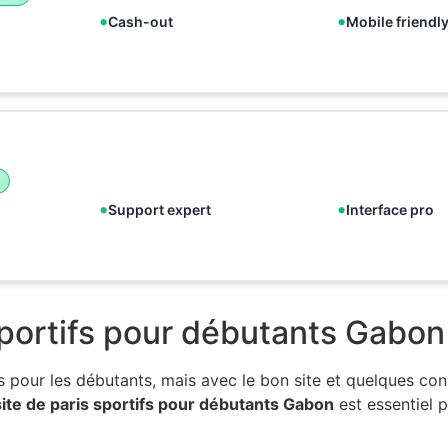
Cash-out
Mobile friendl
Support expert
Interface pro
sportifs pour débutants Gabon :
ts pour les débutants, mais avec le bon site et quelques c
site de paris sportifs pour débutants Gabon
est essentiel 