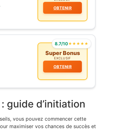
y
OBTENIR
8.7/10
★★★★★
Super Bonus
EXCLUSIF
OBTENIR
 guide d’initiation
onseils, vous pouvez commencer cette
pour maximiser vos chances de succès et