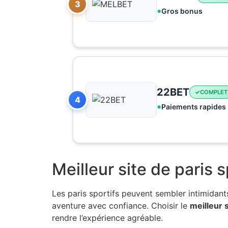
3
Gros bonus
22BET
COMPLET
4
Paiements rapides
Meilleur site de paris 
Les paris sportifs peuvent sembler intimidan
aventure avec confiance. Choisir le
meilleur 
rendre l’expérience agréable.