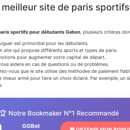
e meilleur site de paris sporti
 paris sportifs pour débutants Gabon
, plusieurs critères do
aviguer est primordial pour les débutants.
n site qui propose différents sports et types de paris.
motions pour augmenter votre capital de départ.
ous aidera en cas de questions ou de problèmes.
rez-vous que le site utilise des méthodes de paiement fiabl
z mieux armé pour faire un choix éclairé. Par exemple, un
s.
🏆 Notre Bookmaker N°1 Recommandé
GGBet
🎁 OBTENIR MON BONU