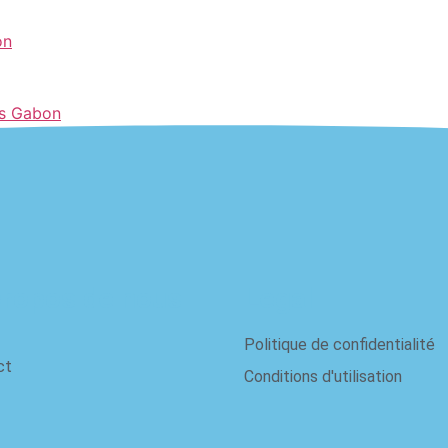
on
ls Gabon
propos de nous
Legal
Politique de confidentialité
ct
Conditions d'utilisation