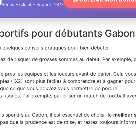
Bonus Exclusif + Support 24/7
sportifs pour débutants Gabon
i quelques conseils pratiques pour bien débuter :
tez de risquer de grosses sommes au début. Par exemple, p
e près les équipes et les joueurs avant de parier. Cela vo
mples (1X2) sont plus faciles à comprendre et à gagner pour
s que ce que vous pouvez vous permettre de perdre.
isques. Par exemple, parier sur un match de football avec
s sportifs au Gabon, il est essentiel de choisir le
meilleur 
 pas que la prudence est de mise, et restez toujours inform