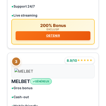
Support 24/7
Live streaming
200% Bonus
EXCLUSIF
OBTENIR
8.9/10
★★★★★
3
MELBET
GÉNÉREUX
Gros bonus
Cash-out
Mobile friendly