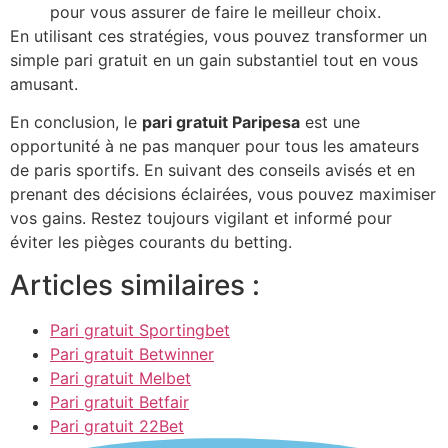
pour vous assurer de faire le meilleur choix.
En utilisant ces stratégies, vous pouvez transformer un
simple pari gratuit en un gain substantiel tout en vous
amusant.
En conclusion, le
pari gratuit Paripesa
est une
opportunité à ne pas manquer pour tous les amateurs
de paris sportifs. En suivant des conseils avisés et en
prenant des décisions éclairées, vous pouvez maximiser
vos gains. Restez toujours vigilant et informé pour
éviter les pièges courants du betting.
Articles similaires :
Pari gratuit Sportingbet
Pari gratuit Betwinner
Pari gratuit Melbet
Pari gratuit Betfair
Pari gratuit 22Bet