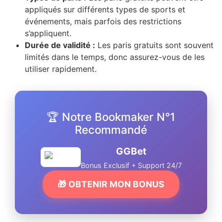
appliqués sur différents types de sports et
événements, mais parfois des restrictions
s’appliquent.
Durée de validité :
Les paris gratuits sont souvent
limités dans le temps, donc assurez-vous de les
utiliser rapidement.
🏆 Notre Bookmaker N°1
Recommandé
GGBet
Bonus Exclusif + Support 24/7
🎁 OBTENIR MON BONUS